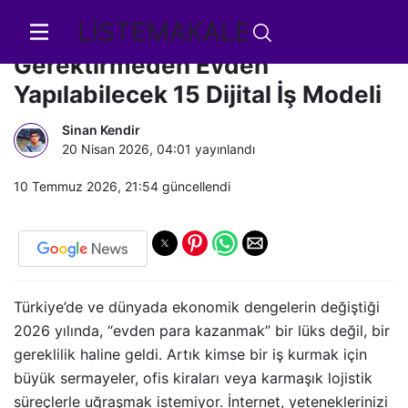
LİSTEMAKALE
2026’da Hiç Sermaye
Gerektirmeden Evden
Yapılabilecek 15 Dijital İş Modeli
Sinan Kendir
20 Nisan 2026, 04:01
yayınlandı
10 Temmuz 2026, 21:54
güncellendi
Türkiye’de ve dünyada ekonomik dengelerin değiştiği
2026 yılında, “evden para kazanmak” bir lüks değil, bir
gereklilik haline geldi. Artık kimse bir iş kurmak için
büyük sermayeler, ofis kiraları veya karmaşık lojistik
süreçlerle uğraşmak istemiyor. İnternet, yeteneklerinizi