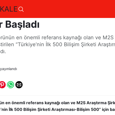
KALE
a “Bilişim 500 Araştırması
r Başladı
törünün en önemli referans kaynağı olan ve M2S 
irilen “Türkiye’nin İlk 500 Bilişim Şirketi Araştı
dı.
yayınlandı
ün en önemli referans kaynağı olan ve M2S Araştırma Şirk
’nin İlk 500 Bilişim Şirketi Araştırması-Bilişim 500” için b