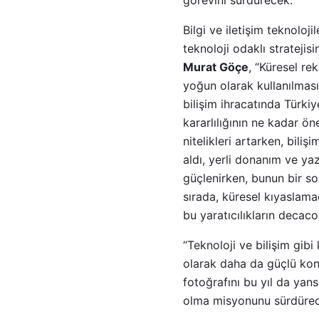
görevini sürdürecek.
Bilgi ve iletişim teknoloj
teknoloji odaklı stratejis
Murat Göçe
, “Küresel re
yoğun olarak kullanılmas
bilişim ihracatında Türkiy
kararlılığının ne kadar öne
nitelikleri artarken, bili
aldı, yerli donanım ve yazı
güçlenirken, bunun bir so
sırada, küresel kıyaslamad
bu yaratıcılıkların decac
“Teknoloji ve bilişim gibi
olarak daha da güçlü konu
fotoğrafını bu yıl da yans
olma misyonunu sürdürece