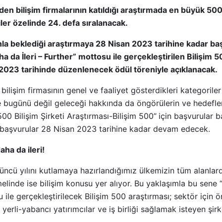
en bilişim firmalarının katıldığı araştırmada en büyük 500 
iler özelinde 24. defa sıralanacak.
la beklediği araştırmaya 28 Nisan 2023 tarihine kadar ba
ha da İleri – Further” mottosu ile gerçekleştirilen Bilişim 
 2023 tarihinde düzenlenecek ödül töreniyle açıklanacak.
bilişim firmasının genel ve faaliyet gösterdikleri kategorile
e bugünü değil geleceği hakkında da öngörülerin ve hedefler
 500 Bilişim Şirketi Araştırması-Bilişim 500”
için başvurular b
 başvurular 28 Nisan 2023 tarihine kadar devam edecek.
aha da ileri!
’üncü yılını kutlamaya hazırlandığımız ülkemizin tüm alanlard
emelinde ise bilişim konusu yer alıyor. Bu yaklaşımla bu sene
u ile gerçekleştirilecek Bilişim 500 araştırması; sektör için ö
yerli-yabancı yatırımcılar ve iş birliği sağlamak isteyen şirke