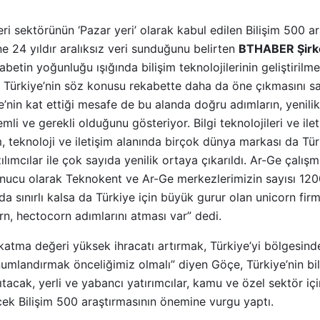
ileri sektörünün ‘Pazar yeri’ olarak kabul edilen Bilişim 500 a
ine 24 yıldır aralıksız veri sunduğunu belirten
BTHABER Şirke
kabetin yoğunluğu ışığında bilişim teknolojilerinin geliştirilm
ı Türkiye’nin söz konusu rekabette daha da öne çıkmasını sa
e’nin kat ettiği mesafe de bu alanda doğru adımların, yenilikç
mli ve gerekli olduğunu gösteriyor. Bilgi teknolojileri ve ilet
şim, teknoloji ve iletişim alanında birçok dünya markası da Tü
lımcılar ile çok sayıda yenilik ortaya çıkarıldı. Ar-Ge çalışma
nucu olarak Teknokent ve Ar-Ge merkezlerimizin sayısı 1200’
a sınırlı kalsa da Türkiye için büyük gurur olan unicorn firma
orn, hectocorn adımlarını atması var” dedi.
 katma değeri yüksek ihracatı artırmak, Türkiye’yi bölgesinde
mlandırmak önceliğimiz olmalı” diyen Göçe, Türkiye’nin bili
ıtacak, yerli ve yabancı yatırımcılar, kamu ve özel sektör içi
k Bilişim 500 araştırmasının önemine vurgu yaptı.