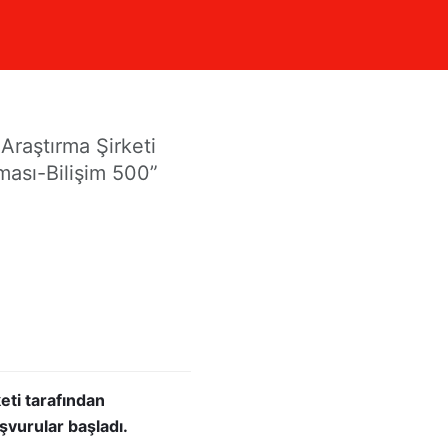
" İçin
Araştırma Şirketi
rması-Bilişim 500”
eti tarafından
aşvurular başladı.