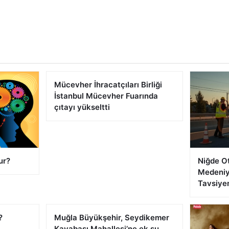
Mücevher İhracatçıları Birliği
İstanbul Mücevher Fuarında
çıtayı yükseltti
lur?
Niğde Ot
Medeniy
Tavsiye
r?
Muğla Büyükşehir, Seydikemer
Kayabaşı Mahallesi’ne ek su