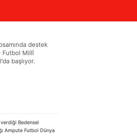
ürkiye’de
apsamında destek
Futbol Millî
’da başlıyor.
 verdiği Bedensel
ığı Ampute Futbol Dünya