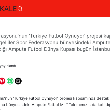
KALE
tbolda dünyanın kalbi T
rasyonu'nun 'Türkiye Futbol Oynuyor' projesi k
gelliler Spor Federasyonu bünyesindeki Ampute 
dığı Ampute Futbol Dünya Kupası bugün İstanbul
yayınlandı
nu'nun 'Türkiye Futbol Oynuyor' projesi kapsamında destek
onu bünyesindeki Ampute Futbol Millî Takımımızın da katıld