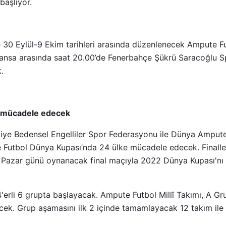
başlıyor.
e 30 Eylül-9 Ekim tarihleri arasında düzenlenecek Ampute 
e Fransa arasında saat 20.00’de Fenerbahçe Şükrü Saracoğlu 
k.
a mücadele edecek
rkiye Bedensel Engelliler Spor Federasyonu ile Dünya Amput
e Futbol Dünya Kupası’nda 24 ülke mücadele edecek. Final
Pazar günü oynanacak final maçıyla 2022 Dünya Kupası'nı k
erli 6 grupta başlayacak. Ampute Futbol Millî Takımı, A Gr
cek. Grup aşamasını ilk 2 içinde tamamlayacak 12 takım ile 