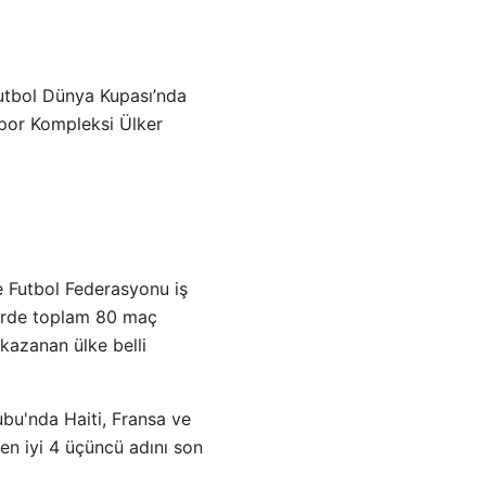
Futbol Dünya Kupası’nda
Spor Kompleksi Ülker
e Futbol Federasyonu iş
lerde toplam 80 maç
azanan ülke belli
ubu'nda Haiti, Fransa ve
en iyi 4 üçüncü adını son