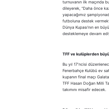
turnuvanın ilk maçında bu
dileyerek, “Daha önce kaz
yapacağımız şampiyonada d
futboluna destek vermekt
Dünya Kupası’nın en büyü
desteklemeye devam ediy
TFF ve kulüplerden büy
Bu yıl 17'ncisi düzenlene
Fenerbahçe Kulübü ev sahi
kupanın final maçı Galat
TFF Hasan Doğan Milli Ta
takımını misafir edecek.