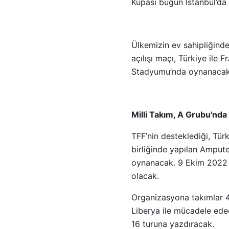
Kupası bugün İstanbul’da 
Ülkemizin ev sahipliğind
açılışı maçı, Türkiye il
Stadyumu’nda oynanaca
Milli Takım, A Grubu'nd
TFF’nin desteklediği, Tü
birliğinde yapılan Amput
oynanacak. 9 Ekim 2022 
olacak.
Organizasyona takımlar 4'
Liberya ile mücadele ede
16 turuna yazdıracak.