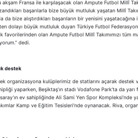
 akşam Fransa ile karşılaşacak olan Ampute Futbol Millî Ta
andıkları başarılarla bize büyük mutluluk yaşatan Millî Takı
a bize alıştırdıkları başarıların bir yenisini yaşatacağına 
en dolayı büyük mutluluk duyan Türkiye Futbol Federasyonu
k favorilerinden olan Ampute Futbol
Millî
Takımımızı tüm m
orum.” dedi.
ük destek
cek organizasyona kulüplerimiz de statlarını açarak destek v
pliği yaparken, Beşiktaş’ın stadı Vodafone Park’ta da yarı 
asaray’ın ev sahipliğinde Ali Sami Yen Spor Kompleksi’nde y
kımlar Kamp ve Eğitim Tesisleri’nde oynanacak. Riva, organ