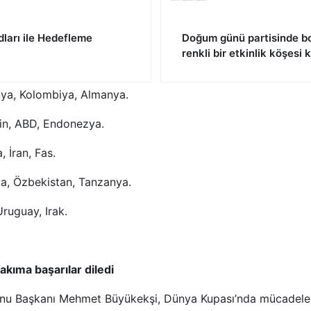
dları ile Hedefleme
Doğum günü partisinde bo
renkli bir etkinlik köşesi
ya, Kolombiya, Almanya.
tin, ABD, Endonezya.
, İran, Fas.
a, Özbekistan, Tanzanya.
Uruguay, Irak.
kıma başarılar diledi
onu Başkanı Mehmet Büyükekşi, Dünya Kupası’nda mücadele