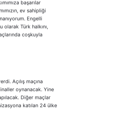
kımımıza başarılar
mımızın, ev sahipliği
inanıyorum. E
ngelli
 olarak Türk halkını,
açlarında
coşkuyla
erdi. Açılış maçına
finaller oynanacak. Yine
apılacak. Diğer maçlar
izasyona katılan 24 ülke