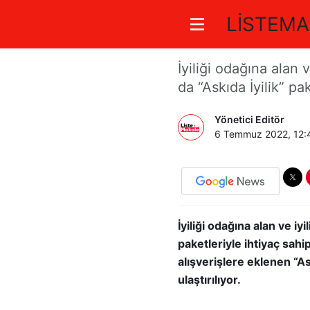
LİSTEMA
“Askıda İy
İyiliği odağına alan
da “Askıda İyilik” pa
Yönetici Editör
6 Temmuz 2022, 12:
İyiliği odağına alan ve i
paketleriyle ihtiyaç sah
alışverişlere eklenen “As
ulaştırılıyor.