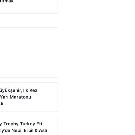
 kurmak
yükşehir, İlk Kez
Yarı Maratonu
di
ly Trophy Turkey Eti
ly’de Nebil Erbil & Aslı