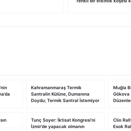
renkli bir etkinlik köşesi
’nin
Kahramanmaraş Termik
Muğla Bü
na’da
Santralin Külüne, Dumanına
Gökova 
Doydu; Termik Santral İstemiyor
Düzenle
lsın
Tunç Soyer: İktisat Kongresi’ni
Clio Ral
İzmir’de yapacak olmanın
Esok Ral