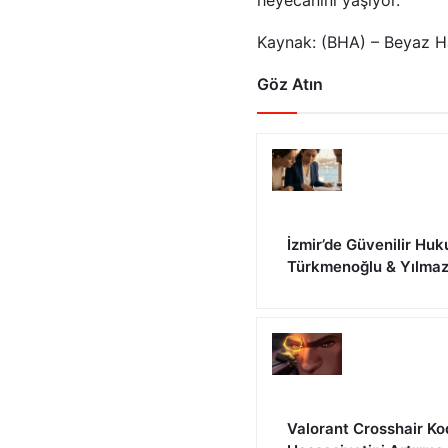
heyecanını yaşıyor.
Kaynak: (BHA) – Beyaz H
Göz Atın
İzmir’de Güvenilir Huk
Türkmenoğlu & Yılma
Valorant Crosshair Ko