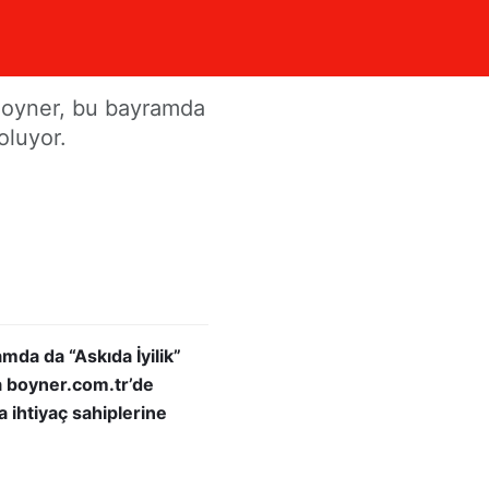
ram
n Boyner, bu bayramda
oluyor.
amda da “Askıda İyilik”
da boyner.com.tr’de
a ihtiyaç sahiplerine