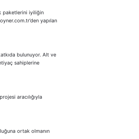
 paketlerini iyiliğin
boyner.com.tr’den yapılan
katkıda bulunuyor. Alt ve
htiyaç sahiplerine
rojesi aracılığıyla
luluğuna ortak olmanın