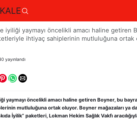
KALE
ilik” ile Gülümseten Bay
 ve iyiliği yaymayı öncelikli amacı haline getire
ketleriyle ihtiyaç sahiplerinin mutluluğuna ortak 
40
yayınlandı
yiliği yaymayı öncelikli amacı haline getiren Boyner, bu bayr
iplerinin mutluluğuna ortak oluyor. Boyner mağazaları ya 
kıda İyilik” paketleri, Lokman Hekim Sağlık Vakfı aracılığıyl