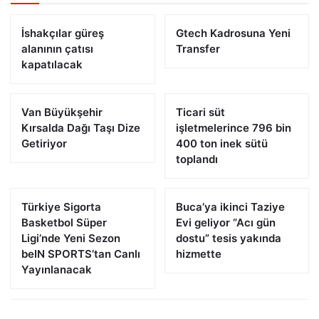
İshakçılar güreş
Gtech Kadrosuna Yeni
alanının çatısı
Transfer
kapatılacak
Van Büyükşehir
Ticari süt
Kırsalda Dağı Taşı Dize
işletmelerince 796 bin
Getiriyor
400 ton inek sütü
toplandı
Türkiye Sigorta
Buca’ya ikinci Taziye
Basketbol Süper
Evi geliyor “Acı gün
Ligi’nde Yeni Sezon
dostu” tesis yakında
beIN SPORTS’tan Canlı
hizmette
Yayınlanacak