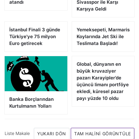
atandı
Sivasspor ile Karşı
Karşıya Geldi
İstanbul Finali 3 günde
Yemeksepeti, Marmaris
Türkiye'ye 75 milyon
Koylarında Jet Ski ile
Euro getirecek
Teslimata Başladı!
Global, dünyanın en
büyük kruvaziyer
pazarı Karayipler’de
üçüncü limanı portföye
ekledi, küresel pazar
payı yüzde 10 oldu
Banka Borçlarından
Kurtulmanın Yolları
Liste Makale
YUKARI DÖN
TAM HALINI GÖRÜNTÜLE