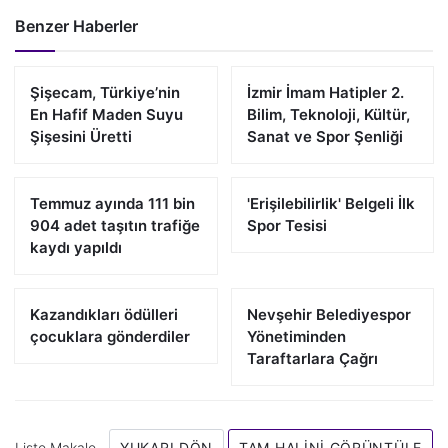
Benzer Haberler
Şişecam, Türkiye’nin
İzmir İmam Hatipler 2.
En Hafif Maden Suyu
Bilim, Teknoloji, Kültür,
Şişesini Üretti
Sanat ve Spor Şenliği
Temmuz ayında 111 bin
'Erişilebilirlik' Belgeli İlk
904 adet taşıtın trafiğe
Spor Tesisi
kaydı yapıldı
Kazandıkları ödülleri
Nevşehir Belediyespor
çocuklara gönderdiler
Yönetiminden
Taraftarlara Çağrı
Liste Makale
YUKARI DÖN
TAM HALINI GÖRÜNTÜLE