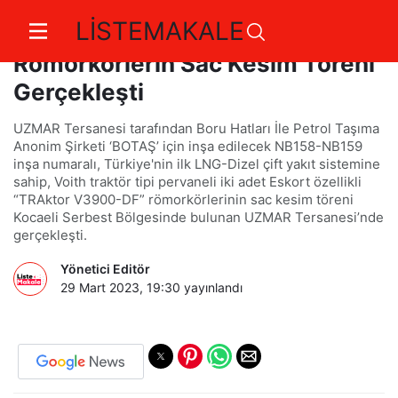
LİSTEMAKALE
BOTAŞ İçin İnşa Edilecek
Römorkörlerin Sac Kesim Töreni
Gerçekleşti
UZMAR Tersanesi tarafından Boru Hatları İle Petrol Taşıma
Anonim Şirketi ‘BOTAŞ’ için inşa edilecek NB158-NB159
inşa numaralı, Türkiye'nin ilk LNG-Dizel çift yakıt sistemine
sahip, Voith traktör tipi pervaneli iki adet Eskort özellikli
“TRAktor V3900-DF” römorkörlerinin sac kesim töreni
Kocaeli Serbest Bölgesinde bulunan UZMAR Tersanesi’nde
gerçekleşti.
Yönetici Editör
29 Mart 2023, 19:30
yayınlandı