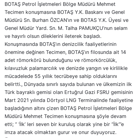
BOTAŞ Petrol İşletmeleri Bölge Müdürü Mehmet
Tecimen konuşmasına BOTAŞ Y.K. Baskanı ve Genel
Müdürü Sn. Burhan ÖZCAN’ın ve BOTAS Y.K. Üyesi ve
Genel Müdür Yard. Sn. M. Talha PAMUKÇU’nun selam
ve hayırlı olsun dileklerini ileterek başladı.
Konuşmasında BOTAŞ’ın denizcilik faaliyetlerinin
önemine değinen Tecimen, BOTAŞ’ın filosunda ait 14
adet römorkörü bulunduğunu ve römorkörcülük,
kılavuzluk palamarcılık ve denizde yangın ve kirlilikle
mücadelede 55 yıllık tecrübeye sahip olduklarını
belirtti., Dünyada sınırlı sayıda bulunan ve ülkemizin ilk
Türk bayraklı gemisi olan Ertuğrul Gazi FSRU gemisinin
Mart 2021 yılında Dörtyol LNG Terminalinde faaliyetine
başladığının altını çizen BOTAŞ Petrol İşletmeleri Bölge
Müdürü Mehmet Tecimen konuşmasına şöyle devam
etti; “ ‘İlk’ leri seven bir kuruluş olarak yine bir “İlk”’e
imza atacak olmaktan gurur ve onur duyuyoruz.