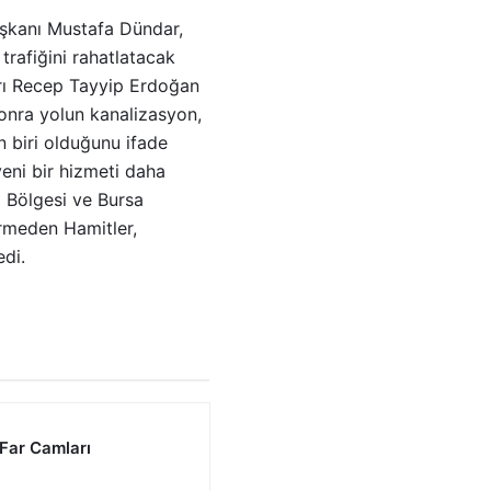
aşkanı Mustafa Dündar,
 trafiğini rahatlatacak
ları Recep Tayyip Erdoğan
 sonra yolun kanalizasyon,
n biri olduğunu ifade
yeni bir hizmeti daha
 Bölgesi ve Bursa
irmeden Hamitler,
dedi.
 Far Camları