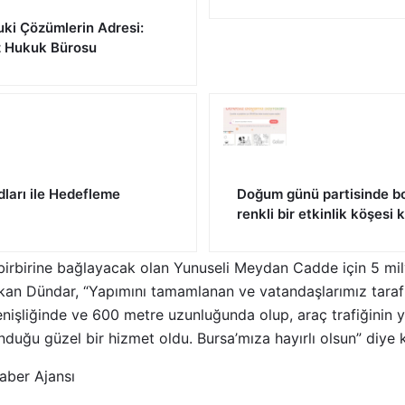
uki Çözümlerin Adresi:
z Hukuk Bürosu
dları ile Hedefleme
Doğum günü partisinde bo
renkli bir etkinlik köşesi
ı birbirine bağlayacak olan Yunuseli Meydan Cadde için 5 mily
aşkan Dündar, “Yapımını tamamlanan ve vatandaşlarımız tara
nişliğinde ve 600 metre uzunluğunda olup, araç trafiğinin y
unduğu güzel bir hizmet oldu. Bursa’mıza hayırlı olsun” diye 
aber Ajansı