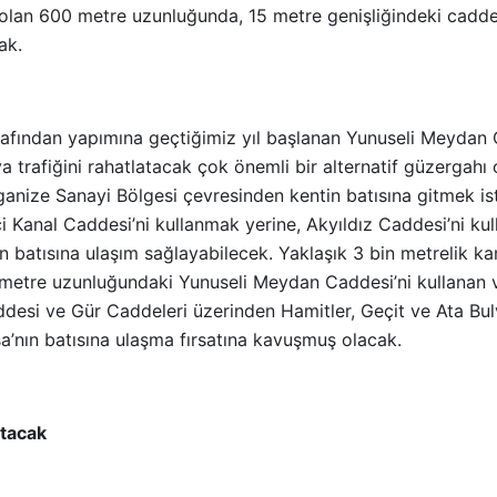
lan 600 metre uzunluğunda, 15 metre genişliğindeki cadde, ş
ak.
afından yapımına geçtiğimiz yıl başlanan Yunuseli Meydan 
a trafiğini rahatlatacak çok önemli bir alternatif güzergahı o
nize Sanayi Bölgesi çevresinden kentin batısına gitmek iste
 Kanal Caddesi’ni kullanmak yerine, Akyıldız Caddesi’ni ku
n batısına ulaşım sağlayabilecek. Yaklaşık 3 bin metrelik 
 metre uzunluğundaki Yunuseli Meydan Caddesi’ni kullanan v
esi ve Gür Caddeleri üzerinden Hamitler, Geçit ve Ata Bulva
’nın batısına ulaşma fırsatına kavuşmuş olacak.
ltacak