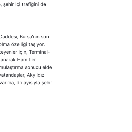
ehir içi trafiğini de
Caddesi, Bursa’nın son
lma özelliği taşıyor.
yenler için, Terminal-
llanarak Hamitler
kamulaştırma sonucu elde
atandaşlar, Akyıldız
rı’na, dolayısıyla şehir