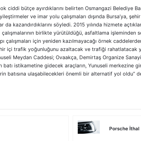
çok ciddi bütçe ayırdıklarını belirten Osmangazi Belediye B
ileştirmeler ve imar yolu çalışmaları dışında Bursa’ya, şehir
lar da kazandırdıklarını söyledi. 2015 yılında hizmete açtık
pı çalışmalarının birlikte yürütüldüğü, asfaltlama işleminden
pı çalışmaları için yeniden kazılmayacağı örnek caddelerde
r içi trafik yoğunluğunu azaltacak ve trafiği rahatlatacak 
nuseli Meydan Caddesi; Ovaakça, Demirtaş Organize Sanayi
n batı istikametine gidecek araçların, Yunuseli merkezine g
n batısına ulaşabilecekleri önemli bir alternatif yol oldu” 
Porsche İthal