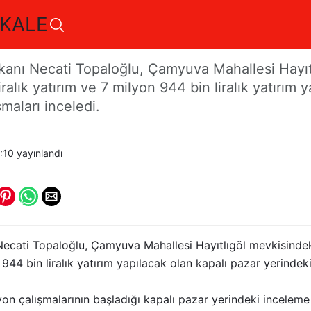
KALE
a Yatırımlar Devam Edi
anı Necati Topaloğlu, Çamyuva Mahallesi Hayıt
ralık yatırım ve 7 milyon 944 bin liralık yatırım 
maları inceledi.
:10
yayınlandı
ecati Topaloğlu, Çamyuva Mahallesi Hayıtlıgöl mevkisindek
n 944 bin liralık yatırım yapılacak olan kapalı pazar yerindeki
yon çalışmalarının başladığı kapalı pazar yerindeki inceleme