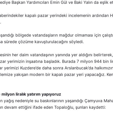
ediye Başkan Yardımcıları Emin Gül ve Baki Yalın da eşlik et
berindekiler kapalı pazar yerindeki incelemenin ardından H
.
yaşandığı bölgede vatandaşların mağdur olmaması için çalıştı
sa sürede çözüme kavuşturulacağını söyledi.
esinin her daim vatandaşının yanında yer aldığını belirtere
ar yerimizin inşaatına başladık. Burada 7 milyon 944 bin lira
zar yerimizi Kuzdere’de daha sonra Arslanbucak’da halkımızı
mize yakışan modern bir kapalı pazar yeri yapacağız. Kem
 milyon liralık yatırım yapıyoruz
un yağış nedeniyle su baskınlarının yaşandığı Çamyuva Mahal
n devam ettiğini ifade eden Topaloğlu, şunları kaydetti: