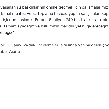
aşanan su baskınlarının önüne geçmek için çalışmalarımız s
U kanal menfez ve su toplama havuzu yapım çalışmaları ka
işlerine başladık. Burada 6 milyon 749 bin liralık liralık bir
zı tamamlayacağız ve halkımızın mağduriyetini gidereceğiz.
eceğiz.”
ğlu, Çamyuva’daki incelemeleri sırasında yanına gelen çocu
aber Ajansı