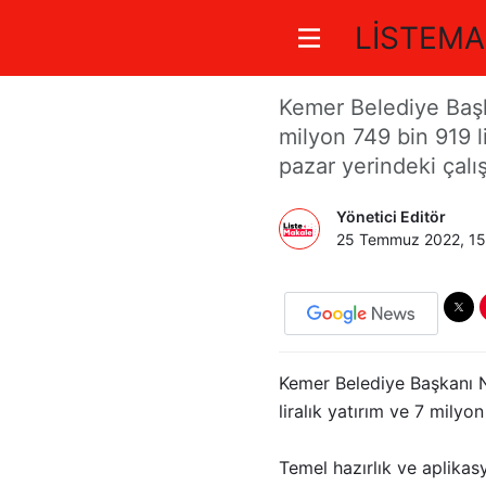
LİSTEMA
Çamyuva’y
Kemer Belediye Başk
milyon 749 bin 919 li
pazar yerindeki çalış
Yönetici Editör
25 Temmuz 2022, 15
Kemer Belediye Başkanı N
liralık yatırım ve 7 milyo
Temel hazırlık ve aplikas