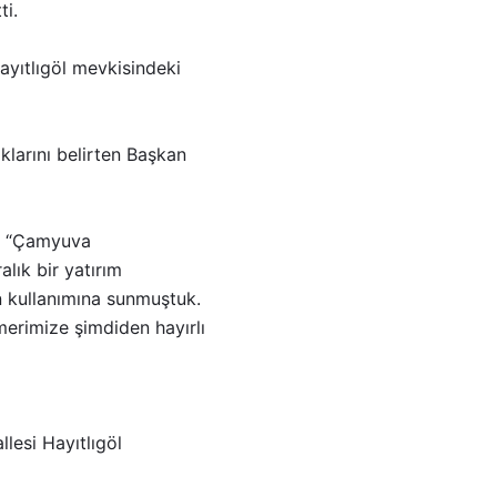
ti.
ayıtlıgöl mevkisindeki
klarını belirten Başkan
k, “Çamyuva
lık bir yatırım
n kullanımına sunmuştuk.
erimize şimdiden hayırlı
lesi Hayıtlıgöl