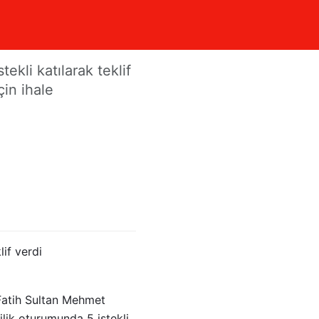
kli katılarak teklif
in ihale
lif verdi
 Fatih Sultan Mehmet
ilik oturumunda 5 istekli