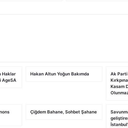
n Haklar
Hakan Altun Yoğun Bakımda
Ak Parti
si AgeSA
Kırkpın
Kasam Di
Olunma
Anons
Çiğdem Bahane, Sohbet Şahane
Savunma 
geliştir
İstanbul