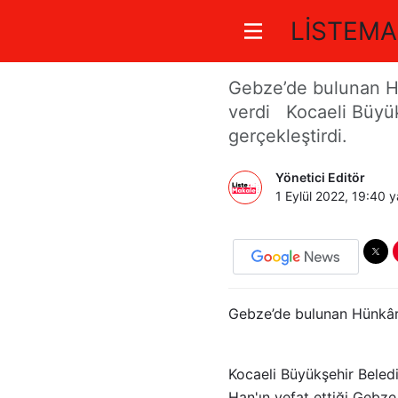
LİSTEMA
Dev projeye
Gebze’de bulunan Hün
verdi Kocaeli Büyükş
gerçekleştirdi.
Yönetici Editör
1 Eylül 2022, 19:40
ya
Gebze’de bulunan Hünkâr Ç
Kocaeli Büyükşehir Beledi
Han'ın vefat ettiği Gebze