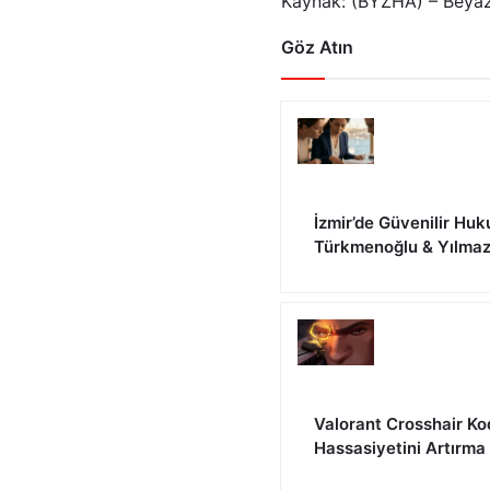
Kaynak: (BYZHA) – Beyaz
Göz Atın
İzmir’de Güvenilir Huk
Türkmenoğlu & Yılma
Valorant Crosshair Ko
Hassasiyetini Artırma