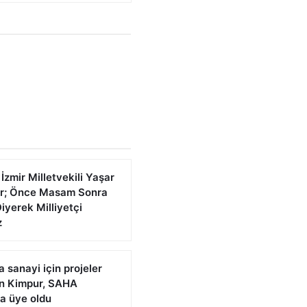
 İzmir Milletvekili Yaşar
ar; Önce Masam Sonra
yerek Milliyetçi
z
sanayi için projeler
en Kimpur, SAHA
'a üye oldu