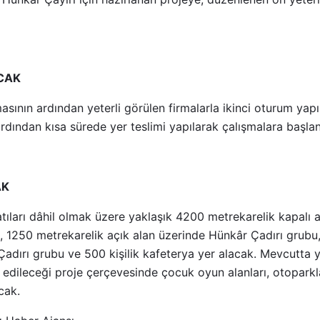
ACAK
lmasının ardından yeterli görülen firmalarla ikinci oturum yap
ardından kısa sürede yer teslimi yapılarak çalışmalara başla
AK
atıları dâhil olmak üzere yaklaşık 4200 metrekarelik kapalı a
1250 metrekarelik açık alan üzerinde Hünkâr Çadırı grubu,
adırı grubu ve 500 kişilik kafeterya yer alacak. Mevcutta
 edileceği proje çerçevesinde çocuk oyun alanları, otoparkl
cak.