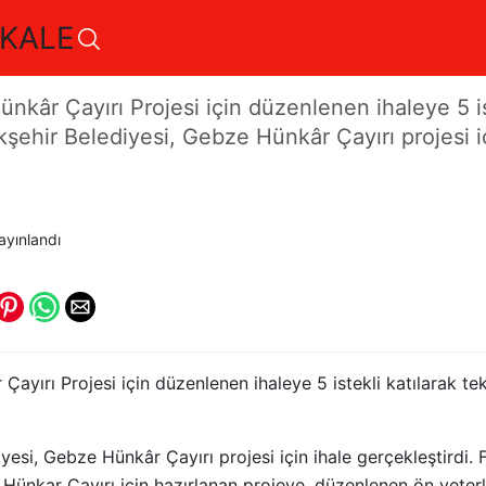
KALE
 5 istekli teklif verdi
kâr Çayırı Projesi için düzenlenen ihaleye 5 iste
ehir Belediyesi, Gebze Hünkâr Çayırı projesi iç
yınlandı
ayırı Projesi için düzenlenen ihaleye 5 istekli katılarak tek
yesi, Gebze Hünkâr Çayırı projesi için ihale gerçekleştirdi.
 Hünkar Çayırı için hazırlanan projeye, düzenlenen ön yeterl