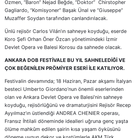
Özmen, “Baron” Nejad Beğde, “Doktor” Chirstopher
Gagliardo, “Komisyoner” Başak Ünal ve “Giuseppe”
Muzaffer Soydan tarafından canlandırılacak.
Ünlü rejisör Carlos Vilán’ın sahneye koyduğu, eserde
Koro Şefi Orhan Öner Özcan yönetimindeki İzmir
Devlet Opera ve Balesi Korosu da sahnede olacak.
ANKARA DOB FESTİVALE BU YIL SAHNELEDİĞİ VE
ÇOK BEĞENİLEN PRÖMİYER ESERİ İLE KATILIYOR.
Festivalin devamında; 18 Haziran, Pazar akşamı İtalyan
besteci Umberto Giordano’nun önemli eserlerinden
olan ve Ankara Devlet Opera ve Balesi’nin sahneye
koyduğu, rejisörlüğünü ve dramaturjisini Rejisör Recep
Ayyılmaz’ın üstlendiği ANDREA CHENIER operası,
Fransız İhtilali döneminde idealleri uğruna genç yaşta
ölüme mahkûm edilen şairin kısa yaşam öyküsünü
döneme uygun dekor ve kostümlerle AKM Türk