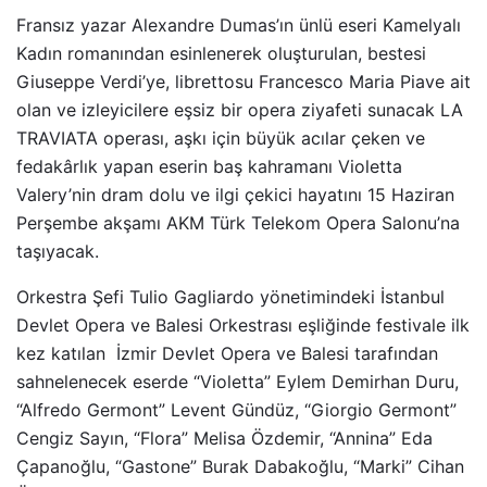
Fransız yazar Alexandre Dumas’ın ünlü eseri Kamelyalı
Kadın romanından esinlenerek oluşturulan, bestesi
Giuseppe Verdi’ye, librettosu Francesco Maria Piave ait
olan ve izleyicilere eşsiz bir opera ziyafeti sunacak LA
TRAVIATA operası, aşkı için büyük acılar çeken ve
fedakârlık yapan eserin baş kahramanı Violetta
Valery’nin dram dolu ve ilgi çekici hayatını 15 Haziran
Perşembe akşamı AKM Türk Telekom Opera Salonu’na
taşıyacak.
Orkestra Şefi Tulio Gagliardo yönetimindeki İstanbul
Devlet Opera ve Balesi Orkestrası eşliğinde festivale ilk
kez katılan İzmir Devlet Opera ve Balesi tarafından
sahnelenecek eserde “Violetta” Eylem Demirhan Duru,
“Alfredo Germont” Levent Gündüz, “Giorgio Germont”
Cengiz Sayın, “Flora” Melisa Özdemir, “Annina” Eda
Çapanoğlu, “Gastone” Burak Dabakoğlu, “Marki” Cihan