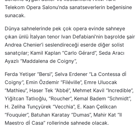
Telekom Opera Salonu’nda sanatseverlerin beğenisine
sunacak.
Dünya sahnelerinde pek çok opera evinde sahneye
çıkan ünlü İtalyan tenor Ivan Defabiani’nin başrolde şair
Andrea Chenier’i seslendireceği eserde diğer solist
sanatçılar; Kamil Kaplan “Carlo Gérard”, Seda Aracı
Ayazlı “Maddalena de Coigny”,
Ferda Yetişer “Bersi”, Selva Erdener “La Contessa dİ
Coigny”, Emin Özdemir “Filéville”, Emre Uluocak
“Mathieu”, Haser Tek “Abbé”, Mehmet Kavil “Incredible”,
Yiğitcan Tatlıoğlu, “Roucher”, Kemal Badem “Schmidt”,
H. Zeliha Tunçyürek “Vecchia”, E. Kaan Çelikcan
“Fouquier”, Batuhan Karatay “Dumas”, Mahir Kat “Il
Maestro dİ Casa” rollerinde sahnede olacak.