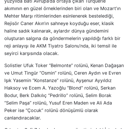
yüzyılda Batı Avrupa’da ortaya çıkan Turquerie
akımının en güzel örneklerinden biri olan ve Mozart’ın
Mehter Marşı ritimlerinden esinlenerek bestelediği,
Rejisör Caner Akın’ın sahneye koyduğu eser, klasik
haline sadık kalınarak, aylardır dünya gündemini
oluşturan salgına da göndermelerin yapıldığı farklı bir
reji anlayışı ile AKM Tiyatro Salonu’nda, iki temsil ile
seyirci karşısında olacak.
Solistler Ufuk Toker “Belmonte” rolünü, Kenan Dağaşan
ve Umut Tingür “Osmin” rolünü, Ceren Aydın ve Evren
Işık Yasemin “Konstanze” rolünü, Ayşenur Ayyıldız
Haksoy ve Ecem A. Yazoğlu “Blond” rolünü, Serkan
Bodur, Berk Dalkılıç “Pedrillo” rolünü, Selim Borak
“Selim Paşa” rolünü, Yusuf Eren Maden ve Ali Ada
Peker ise “Çocuk” rolünü dönüşümlü olarak
canlandıracaklar.