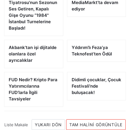
Tiyatrosu'nun Sezonun
MediaMarkt’ta devam
Ses Getiren, Kapalı
ediyor
Gişe Oyunu “1984"
İstanbul Turnelerine
Başladı!
Akbank’tan işi dijitalde
Yıldırım’lı Feza’ya
olanlara özel
Teknofest’ten Ödül
ayrıcalıklar
FUD Nedir? Kripto Para
Didimli çocuklar, Çocuk
Yatırımcılarına
Festivali'nde
FUD’larla İlgili
buluşacak!
Tavsiyeler
Liste Makale
YUKARI DÖN
TAM HALINI GÖRÜNTÜLE