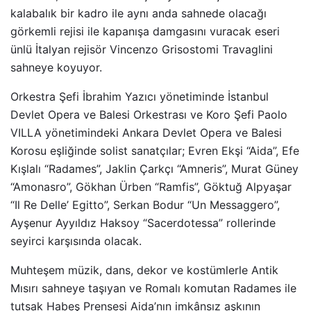
kalabalık bir kadro ile aynı anda sahnede olacağı
görkemli rejisi ile kapanışa damgasını vuracak eseri
ünlü İtalyan rejisör Vincenzo Grisostomi Travaglini
sahneye koyuyor.
Orkestra Şefi İbrahim Yazıcı yönetiminde İstanbul
Devlet Opera ve Balesi Orkestrası ve Koro Şefi Paolo
VILLA yönetimindeki Ankara Devlet Opera ve Balesi
Korosu eşliğinde solist sanatçılar; Evren Ekşi “Aida”, Efe
Kışlalı “Radames”, Jaklin Çarkçı “Amneris”, Murat Güney
“Amonasro”, Gökhan Ürben “Ramfis”, Göktuğ Alpyaşar
“Il Re Delle’ Egitto”, Serkan Bodur “Un Messaggero”,
Ayşenur Ayyıldız Haksoy “Sacerdotessa” rollerinde
seyirci karşısında olacak.
Muhteşem müzik, dans, dekor ve kostümlerle Antik
Mısırı sahneye taşıyan ve Romalı komutan Radames ile
tutsak Habeş Prensesi Aida’nın imkânsız aşkının