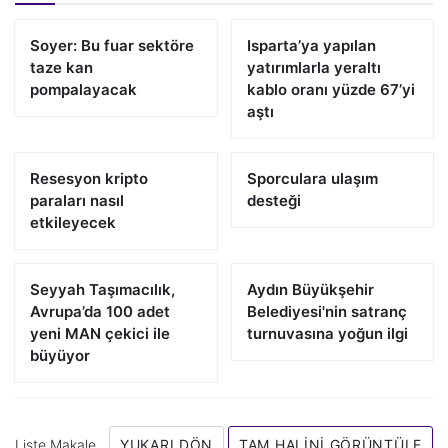
Soyer: Bu fuar sektöre
Isparta’ya yapılan
taze kan
yatırımlarla yeraltı
pompalayacak
kablo oranı yüzde 67’yi
aştı
Resesyon kripto
Sporculara ulaşım
paraları nasıl
desteği
etkileyecek
Seyyah Taşımacılık,
Aydın Büyükşehir
Avrupa’da 100 adet
Belediyesi'nin satranç
yeni MAN çekici ile
turnuvasına yoğun ilgi
büyüyor
Liste Makale
YUKARI DÖN
TAM HALINI GÖRÜNTÜLE