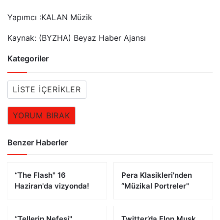
Yapımcı :KALAN Müzik
Kaynak: (BYZHA) Beyaz Haber Ajansı
Kategoriler
LISTE İÇERIKLER
YORUM BIRAK
Benzer Haberler
“The Flash" 16
Pera Klasikleri'nden
Haziran'da vizyonda!
“Müzikal Portreler"
“Tellerin Nefesi"
Twitter’da Elon Musk