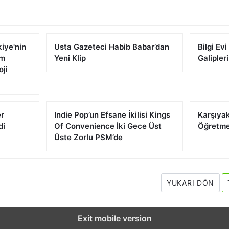
iye'nin
Usta Gazeteci Habib Babar’dan
Bilgi Ev
üm
Yeni Klip
Galipleri
oji
er
Indie Pop’un Efsane İkilisi Kings
Karşıya
di
Of Convenience İki Gece Üst
Öğretme
Üste Zorlu PSM’de
YUKARI DÖN
Exit mobile version