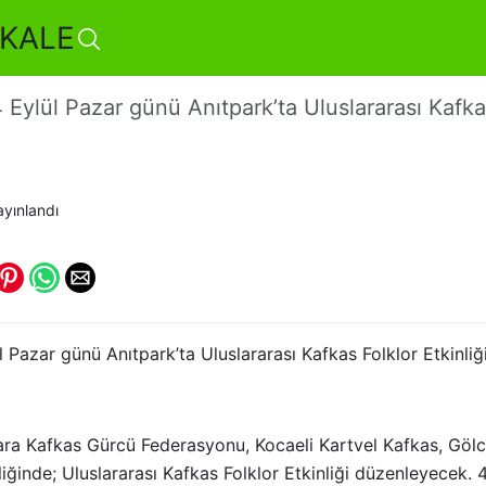
KALE
 Kafkas Rüzgarı Esecek
 Eylül Pazar günü Anıtpark’ta Uluslararası Kafkas
yınlandı
l Pazar günü Anıtpark’ta Uluslararası Kafkas Folklor Etkinli
ra Kafkas Gürcü Federasyonu, Kocaeli Kartvel Kafkas, Gölc
iğinde; Uluslararası Kafkas Folklor Etkinliği düzenleyecek. 