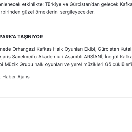
nlenecek etkinlikte; Türkiye ve Gürcistan’dan gelecek Kafkas
rbirinden güzel örneklerini sergileyecekler.
PARK’A TAŞINIYOR
nede Orhangazi Kafkas Halk Oyunları Ekibi, Gürcistan Kutai
jaris Saxelmcifo Akademiuri Asambli ARSİANİ, İnegöl Kafka
 Müzik Grubu halk oyunları ve yerel müzikleri Gölcüklüler’i
 Haber Ajansı