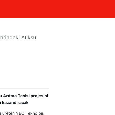
ya
ehrindeki Atıksu
u Arıtma Tesisi projesini
i kazandıracak
i üreten YEO Teknoloji,