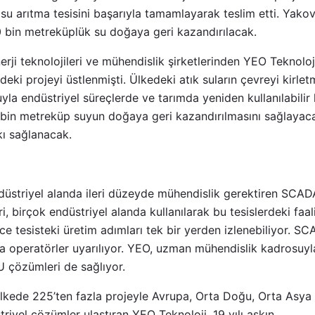
 su arıtma tesisini başarıyla tamamlayarak teslim etti. Yako
0 bin metreküplük su doğaya geri kazandırılacak.
rji teknolojileri ve mühendislik şirketlerinden YEO Teknoloji
eki projeyi üstlenmişti. Ülkedeki atık suların çevreyi kirle
la endüstriyel süreçlerde ve tarımda yeniden kullanılabilir 
 bin metreküp suyun doğaya geri kazandırılmasını sağlayacak
ı sağlanacak.
düstriyel alanda ileri düzeyde mühendislik gerektiren SCAD
, birçok endüstriyel alanda kullanılarak bu tesislerdeki faal
ece tesisteki üretim adımları tek bir yerden izlenebiliyor. S
a operatörler uyarılıyor. YEO, uzman mühendislik kadrosuy
 çözümleri de sağlıyor.
ülkede 225’ten fazla projeyle Avrupa, Orta Doğu, Orta Asya 
triyel çözümler ulaştıran YEO Teknoloji, 19 yılı aşkın