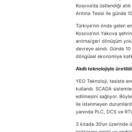
Kosova’da üstlendiği atık
Arıtma Tesisi ile günde 1
Türkiye’nin önde gelen ene
Kosova’nın Yakova şehrind
arıtma/geri dönüşüm yoluy
devreye alındı. Günde 10
döngüsel ekonomiye katk
Akıllı teknolojiyle üretildi
YEO Teknoloji, tesiste en
kullandı. SCADA sistemleri
edilmesini sağlıyor. Böyl
ile istenmeyen durumlard
yanında PLC, DCS ve RTU
3 kıtada 30’un üzerinde 
noktasına enerji ve endüs