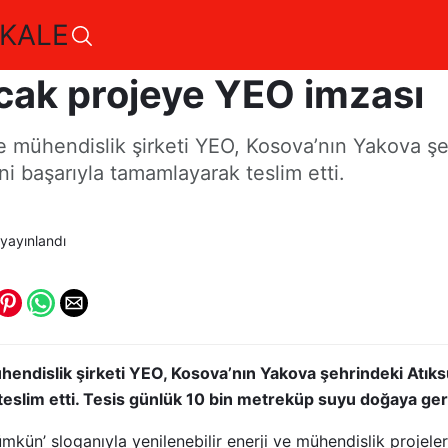
KALE
bin metreküp suyu doğa
cak projeye YEO imzası
 ve mühendislik şirketi YEO, Kosova’nın Yakova ş
ni başarıyla tamamlayarak teslim etti.
yayınlandı
mühendislik şirketi YEO, Kosova’nın Yakova şehrindeki Atıks
teslim etti. Tesis günlük 10 bin metreküp suyu doğaya ger
kün’ sloganıyla yenilenebilir enerji ve mühendislik projeler