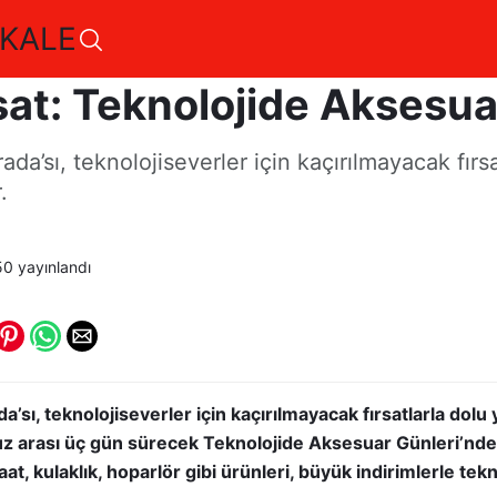
KALE
a’dan çok özel indirimle
sat: Teknolojide Aksesua
da’sı, teknolojiseverler için kaçırılmayacak fırsa
.
50
yayınlandı
’sı, teknolojiseverler için kaçırılmayacak fırsatlarla dol
z arası üç gün sürecek Teknolojide Aksesuar Günleri’nde
aat, kulaklık, hoparlör gibi ürünleri, büyük indirimlerle tekn