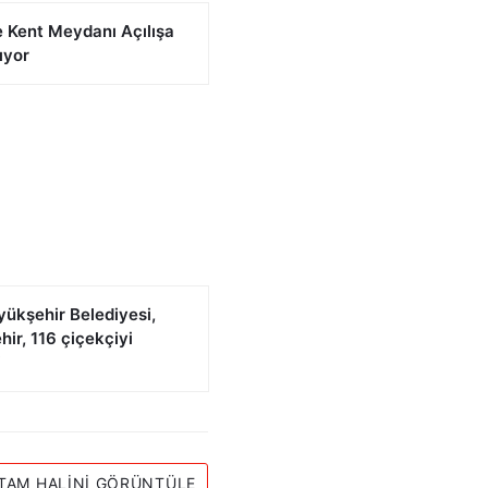
 Kent Meydanı Açılışa
ıyor
yükşehir Belediyesi,
ir, 116 çiçekçiyi
i
TAM HALINI GÖRÜNTÜLE