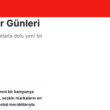
rle üç
r Günleri
tlarla dolu yeni bir
u yeni bir kampanya
, seçkin markaların en
oloji meraklılarıyla