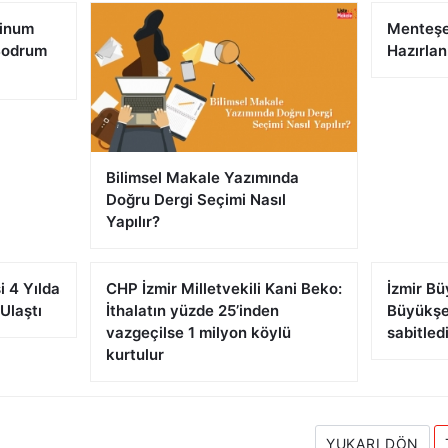
tinum
Menteşe
Bodrum
Hazırlan
Bilimsel Makale Yazımında
Doğru Dergi Seçimi Nasıl
Yapılır?
i 4 Yılda
CHP İzmir Milletvekili Kani Beko:
İzmir Bü
Ulaştı
İthalatın yüzde 25’inden
Büyükşeh
vazgeçilse 1 milyon köylü
sabitled
kurtulur
YUKARI DÖN