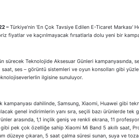
22 –
Türkiye’nin ‘En Çok Tavsiye Edilen E-Ticaret Markası‘
H
priz fiyatlar ve kaçırılmayacak fırsatlarla dolu yeni bir kamp
ün sürecek Teknolojide Aksesuar Günleri kampanyasında, se
lı saat, ses – görüntü sistemleri ve oyun konsolları gibi yüzle
knolojiseverlerlin ilgisine sunuluyor.
k kampanyası dahilinde, Samsung, Xiaomi, Huawei gibi tekno
acak genel indirimlerin yanı sıra, seçili bazı ürünlerde tek g
rünler arasında, 1,1 inçlik geniş ve renkli ekrana, 11 profes
eme gibi pek çok özelliğe sahip Xiaomi Mi Band 5 akıllı saat,
um düzeye çıkaran, 5 saat çalma süresi sunan, suya ve toza