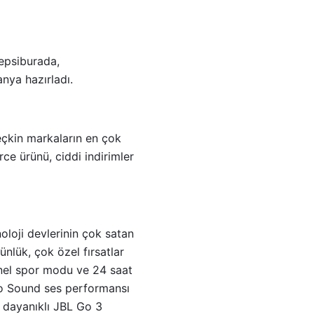
epsiburada,
anya hazırladı.
çkin markaların en çok
rce ürünü, ciddi indirimler
loji devlerinin çok satan
ünlük, çok özel fırsatlar
yonel spor modu ve 24 saat
 Pro Sound ses performansı
 dayanıklı JBL Go 3