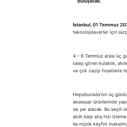
buluşacak.
İstanbul, 01 Temmuz 20
teknolojiseverler için sür
4 – 6 Temmuz arası üç g
talep gören kulaklık, akıl
ve çok cazip fırsatlarla te
Hepsiburada’nın üç günlü
aksesuar ürünlerinde yapıl
da yer alacak. Bu seçili ü
akıllı kalp atış hızı izl
ile müzik keyfini maksim