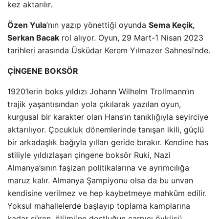
kez aktarılır.
Özen Yula
’nın yazıp yönettiği oyunda
Sema Keçik,
Serkan Bacak
rol alıyor. Oyun, 29 Mart-1 Nisan 2023
tarihleri arasında Üsküdar Kerem Yılmazer Sahnesi’nde.
ÇİNGENE BOKSÖR
1920’lerin boks yıldızı Johann Wilhelm Trollmann’ın
trajik yaşantısından yola çıkılarak yazılan oyun,
kurgusal bir karakter olan Hans’ın tanıklığıyla seyirciye
aktarılıyor. Çocukluk dönemlerinde tanışan ikili, güçlü
bir arkadaşlık bağıyla yılları geride bırakır. Kendine has
stiliyle yıldızlaşan çingene boksör Ruki, Nazi
Almanya’sının faşizan politikalarına ve ayrımcılığa
maruz kalır. Almanya Şampiyonu olsa da bu unvan
kendisine verilmez ve hep kaybetmeye mahkûm edilir.
Yoksul mahallelerde başlayıp toplama kamplarına
kadar süren, ölümüne dostluğun çarpıcı öyküsü…