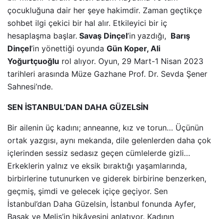
çocukluğuna dair her şeye hakimdir. Zaman geçtikçe
sohbet ilgi çekici bir hal alır. Etkileyici bir iç
hesaplaşma başlar.
Savaş Dinçel
’in
yazdığı,
Barış
Dinçel
’in yönettiği oyunda
Gün Koper, Ali
Yoğurtçuoğlu
rol alıyor. Oyun, 29 Mart-1 Nisan 2023
tarihleri arasında Müze Gazhane Prof. Dr. Sevda Şener
Sahnesi’nde.
SEN İSTANBUL’DAN DAHA GÜZELSİN
Bir ailenin üç kadını; anneanne, kız ve torun… Üçünün
ortak yazgısı, aynı mekanda, dile gelenlerden daha çok
içlerinden sessiz sedasız geçen cümlelerde gizli…
Erkeklerin yalnız ve eksik bıraktığı yaşamlarında,
birbirlerine tutunurken ve giderek birbirine benzerken,
geçmiş, şimdi ve gelecek içiçe geçiyor. Sen
İstanbul’dan Daha Güzelsin, İstanbul fonunda Ayfer,
Başak ve Melis’in hikâyesini anlatıyor. Kadının