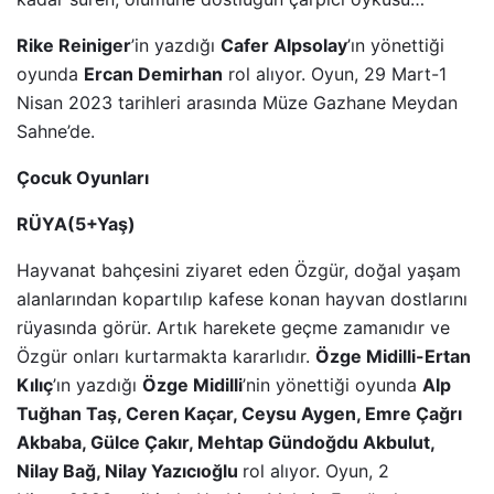
Rike Reiniger
’in yazdığı
Cafer Alpsolay
’ın yönettiği
oyunda
Ercan Demirhan
rol alıyor. Oyun, 29 Mart-1
Nisan 2023 tarihleri arasında Müze Gazhane Meydan
Sahne’de.
Çocuk Oyunları
RÜYA(5+Yaş)
Hayvanat bahçesini ziyaret eden Özgür, doğal yaşam
alanlarından kopartılıp kafese konan hayvan dostlarını
rüyasında görür. Artık harekete geçme zamanıdır ve
Özgür onları kurtarmakta kararlıdır.
Özge Midilli-Ertan
Kılıç
’ın yazdığı
Özge Midilli
’nin yönettiği oyunda
Alp
Tuğhan Taş, Ceren Kaçar, Ceysu Aygen, Emre Çağrı
Akbaba, Gülce Çakır, Mehtap Gündoğdu Akbulut,
Nilay Bağ, Nilay Yazıcıoğlu
rol alıyor. Oyun, 2