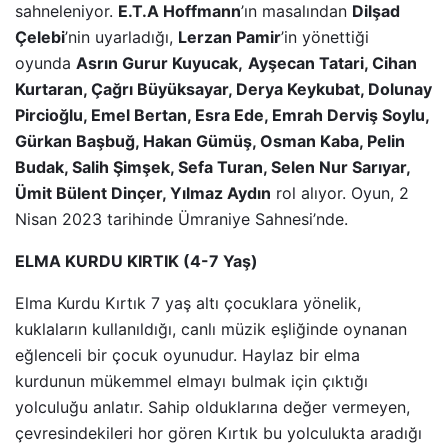
sahneleniyor.
E.T.A Hoffmann
’ın masalından
Dilşad
Çelebi
’nin uyarladığı,
Lerzan Pamir
’in yönettiği
oyunda
Asrın Gurur Kuyucak,
Ayşecan Tatari, Cihan
Kurtaran, Çağrı Büyüksayar, Derya Keykubat, Dolunay
Pircioğlu, Emel Bertan, Esra Ede, Emrah Derviş Soylu,
Gürkan Başbuğ, Hakan Gümüş, Osman Kaba, Pelin
Budak, Salih Şimşek, Sefa Turan, Selen Nur Sarıyar,
Ümit Bülent Dinçer, Yılmaz Aydın
rol alıyor. Oyun, 2
Nisan 2023 tarihinde Ümraniye Sahnesi’nde.
ELMA KURDU KIRTIK (4-7 Yaş)
Elma Kurdu Kırtık 7 yaş altı çocuklara yönelik,
kuklaların kullanıldığı, canlı müzik eşliğinde oynanan
eğlenceli bir çocuk oyunudur. Haylaz bir elma
kurdunun mükemmel elmayı bulmak için çıktığı
yolculuğu anlatır. Sahip olduklarına değer vermeyen,
çevresindekileri hor gören Kırtık bu yolculukta aradığı