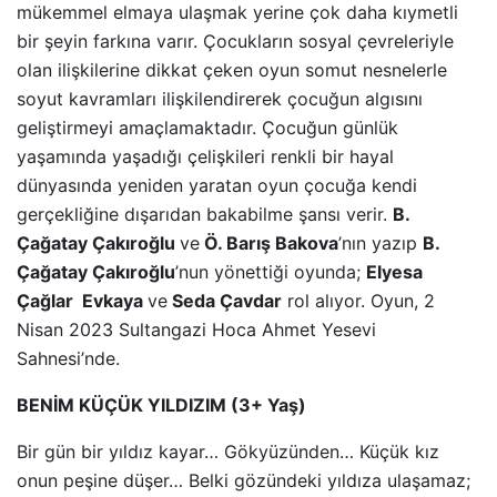
mükemmel elmaya ulaşmak yerine çok daha kıymetli
bir şeyin farkına varır. Çocukların sosyal çevreleriyle
olan ilişkilerine dikkat çeken oyun somut nesnelerle
soyut kavramları ilişkilendirerek çocuğun algısını
geliştirmeyi amaçlamaktadır. Çocuğun günlük
yaşamında yaşadığı çelişkileri renkli bir hayal
dünyasında yeniden yaratan oyun çocuğa kendi
gerçekliğine dışarıdan bakabilme şansı verir.
B.
Çağatay Çakıroğlu
ve
Ö. Barış Bakova
’nın yazıp
B.
Çağatay Çakıroğlu
’nun yönettiği oyunda;
Elyesa
Çağlar Evkaya
ve
Seda Çavdar
rol alıyor. Oyun, 2
Nisan 2023 Sultangazi Hoca Ahmet Yesevi
Sahnesi’nde.
BENİM KÜÇÜK YILDIZIM (3+ Yaş)
Bir gün bir yıldız kayar… Gökyüzünden… Küçük kız
onun peşine düşer… Belki gözündeki yıldıza ulaşamaz;