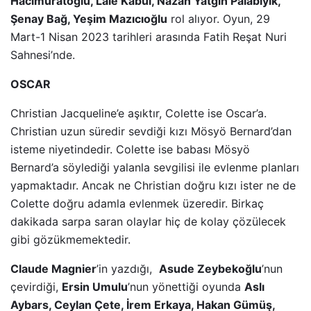
Hacımuratoğlu, Lale Kabul, Nazan Yatgın Palabıyık,
Şenay Bağ, Yeşim Mazıcıoğlu
rol alıyor. Oyun, 29
Mart-1 Nisan 2023 tarihleri arasında Fatih Reşat Nuri
Sahnesi’nde.
OSCAR
Christian Jacqueline’e aşıktır, Colette ise Oscar’a.
Christian uzun süredir sevdiği kızı Mösyö Bernard’dan
isteme niyetindedir. Colette ise babası Mösyö
Bernard’a söylediği yalanla sevgilisi ile evlenme planları
yapmaktadır. Ancak ne Christian doğru kızı ister ne de
Colette doğru adamla evlenmek üzeredir. Birkaç
dakikada sarpa saran olaylar hiç de kolay çözülecek
gibi gözükmemektedir.
Claude Magnier
’in yazdığı,
Asude Zeybekoğlu
’nun
çevirdiği,
Ersin Umulu
’nun yönettiği oyunda
Aslı
Aybars, Ceylan Çete, İrem Erkaya, Hakan Gümüş,