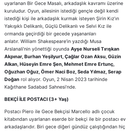
uyarlanan Bir Gece Masalı, arkadaşlık kavramı üzerine
kuruludur. Oyun, ailesinin istediği gençle değil kendi
istediği kişi ile arkadaşlık kurmak isteyen Şirin Kız’ın
Yakışıklı Delikanlı, Güçlü Delikanlı ve Selvi Kız ile
ormanda geçirdiği bir gecede yaşananları
anlatır. William Shakespeare’in yazdığı Musa
Arslanali’nin yönettiği oyunda
Ayşe Nurseli Tırışkan
Akpınar, Burhan Yeşilyurt, Çağlar Ozan Aksu, Güzin
Alkan, Hüseyin Emre Şen, Mehmet Emre Ertunç,
Oğuzhan Oğuz, Ömer Naci Boz, Seda Yılmaz, Serap
Doğan
rol alıyor. Oyun, 2 Nisan 2023 tarihinde
Kağıthane Sadabad Sahnesi’nde.
BEKÇİ İLE POSTACI (3+ Yaş)
Postacı Piero ile Gece Bekçisi Marcello adlı çocuk
kitabından uyarlanan eserde bir bekçi ile bir postacı ev
arkadaşlarıdır. Biri gece diğeri gündüz çalıştığından hiç