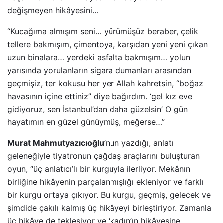
değişmeyen hikâyesini…
“Kucağıma almışım seni… yürümüşüz beraber, çelik
tellere bakmışım, çimentoya, karşıdan yeni yeni çıkan
uzun binalara… yerdeki asfalta bakmışım… yolun
yarısında yorulanların sigara dumanları arasından
geçmişiz, ter kokusu her yer Allah kahretsin, “boğaz
havasının içine ettiniz” diye bağırdım. ‘gel kız eve
gidiyoruz, sen İstanbul’dan daha güzelsin’ O gün
hayatımın en güzel günüymüş, meğerse…”
Murat Mahmutyazıcıoğlu
’nun yazdığı, anlatı
geleneğiyle tiyatronun çağdaş araçlarını buluşturan
oyun, “üç anlatıcı’lı bir kurguyla ilerliyor. Mekânın
birliğine hikâyenin parçalanmışlığı ekleniyor ve farklı
bir kurgu ortaya çıkıyor. Bu kurgu, geçmiş, gelecek ve
şimdide çakılı kalmış üç hikâyeyi birleştiriyor. Zamanla
üç hikâye de tekleşiyor ve ‘kadın’ın hikâyesine