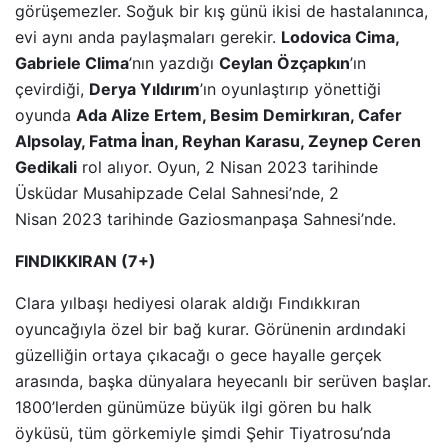
görüşemezler. Soğuk bir kış günü ikisi de hastalanınca,
evi aynı anda paylaşmaları gerekir.
Lodovica Cima,
Gabriele Clima
’nın yazdığı
Ceylan Özçapkın
’ın
çevirdiği,
Derya Yıldırım
’ın oyunlaştırıp yönettiği
oyunda
Ada Alize Ertem, Besim Demirkıran, Cafer
Alpsolay, Fatma İnan, Reyhan Karasu, Zeynep Ceren
Gedikali
rol alıyor. Oyun, 2 Nisan 2023 tarihinde
Üsküdar Musahipzade Celal Sahnesi’nde, 2
Nisan 2023 tarihinde Gaziosmanpaşa Sahnesi’nde.
FINDIKKIRAN (7+)
Clara yılbaşı hediyesi olarak aldığı Fındıkkıran
oyuncağıyla özel bir bağ kurar. Görünenin ardındaki
güzelliğin ortaya çıkacağı o gece hayalle gerçek
arasında, başka dünyalara heyecanlı bir serüven başlar.
1800’lerden günümüze büyük ilgi gören bu halk
öyküsü, tüm görkemiyle şimdi Şehir Tiyatrosu’nda