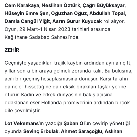
Cem Karakaya, Neslihan Öztürk, Çağrı Büyüksayar,
Hüseyin Emre Şen, Oğuzhan Oğuz, Abdullah Topal,
Damla Cangül Yiğit, Asrın Gurur Kuyucak
rol alıyor.
Oyun, 29 Mart-1 Nisan 2023 tarihleri arasında
Kağıthane Sadabad Sahnesi’nde.
ZEHİR
Geçmişte yaşadıkları trajik kaybın ardından ayrılan çift,
yıllar sonra bir araya gelmek zorunda kalır. Bu buluşma,
acılı bir geçmiş hesaplaşmasına dönüşür. Karşı tarafın
da neler hissettiğine dair eksik bırakılan taşlar yerine
oturur. Kadın ve erkek dünyasının bakış açısına
odaklanan eser Hollanda prömiyerinin ardından birçok
dile çevrilmiştir.
Lot Vekemans
’ın yazdığı
Şaban Ol
’un çevirip yönettiği
oyunda
Sevinç Erbulak, Ahmet Saraçoğlu, Aslıhan