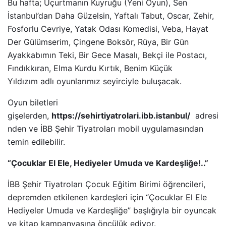
Bu hafta; Uçurtmanın Kuyruğu (Yeni Oyun), Sen
İstanbul’dan Daha Güzelsin, Yaftalı Tabut, Oscar, Zehir,
Fosforlu Cevriye, Yatak Odası Komedisi, Veba, Hayat
Der Gülümserim, Çingene Boksör, Rüya, Bir Gün
Ayakkabımın Teki, Bir Gece Masalı, Bekçi ile Postacı,
Fındıkkıran, Elma Kurdu Kırtık, Benim Küçük
Yıldızım adlı oyunlarımız seyirciyle buluşacak.
Oyun biletleri
gişelerden,
https://sehirtiyatrolari.ibb.istanbul/
adresi
nden ve İBB Şehir Tiyatroları mobil uygulamasından
temin edilebilir.
“Çocuklar El Ele, Hediyeler Umuda ve Kardeşliğe!..”
İBB Şehir Tiyatroları Çocuk Eğitim Birimi öğrencileri,
depremden etkilenen kardeşleri için “Çocuklar El Ele
Hediyeler Umuda ve Kardeşliğe” başlığıyla bir oyuncak
ve kitap kampanyasına öncülük ediyor.