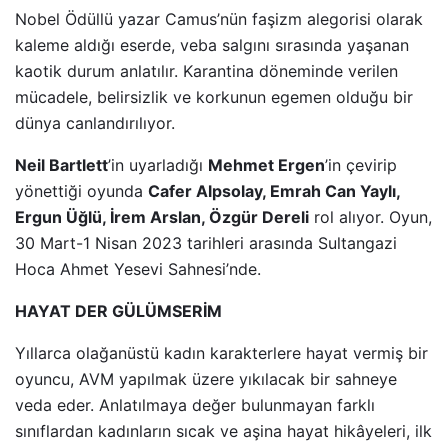
Nobel Ödüllü yazar Camus’nün faşizm alegorisi olarak
kaleme aldığı eserde, veba salgını sırasında yaşanan
kaotik durum anlatılır. Karantina döneminde verilen
mücadele, belirsizlik ve korkunun egemen olduğu bir
dünya canlandırılıyor.
Neil Bartlett
’in uyarladığı
Mehmet Ergen
’in çevirip
yönettiği oyunda
Cafer Alpsolay, Emrah Can Yaylı,
Ergun Üğlü, İrem Arslan, Özgür Dereli
rol alıyor. Oyun,
30 Mart-1 Nisan 2023 tarihleri arasında Sultangazi
Hoca Ahmet Yesevi Sahnesi’nde.
HAYAT DER GÜLÜMSERİM
Yıllarca olağanüstü kadın karakterlere hayat vermiş bir
oyuncu, AVM yapılmak üzere yıkılacak bir sahneye
veda eder. Anlatılmaya değer bulunmayan farklı
sınıflardan kadınların sıcak ve aşina hayat hikâyeleri, ilk