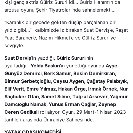
kişi genç aktris Gülriz Sururi idi… Gülriz Hanım’ın da
arzusu oyunu Şehir Tiyatroları’nda sahnelemekti…
“Karanlık bir gecede gökten düşüp parçalanan bir
yıldız gibi…” kalbimizde iz bırakan Suat Derviş’e, Reşat
Fuat Baraner’e, Nazım Hikmet’e ve Gülriz Sururi’ye
sevgiyle…
Suat Derviş
’in yazdığı,
Gülriz Sururi
’nin
uyarladığı,
Yelda Baskın
’ın yönettiği oyunda
Ayşe
Günyüz Demirci, Berk Samur, Besim Demirkıran,
Binnur Şerbetçioğlu, Ceysu Aygen, Çağatay Palabıyık,
Elif Verit, Emre Yılmaz, Hakan Örge, Irmak Örnek, Nur
Saçbüker Otan, Samet Silme, Tuğrul Arsever, Yağmur
Damcıoğlu Namak, Yunus Erman Çağlar, Zeynep
Ceren Gedikali
rol alıyor. Oyun, 29 Mart-1 Nisan 2023
tarihleri arasında Ümraniye Sahnesi’nde.
YATAK ODASI KOMEDİSİ