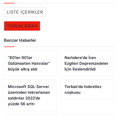
LISTE İÇERIKLER
YORUM BIRAK
Benzer Haberler
“80'ler 90'lar
Narlıdere'de İran
Gülümseten Hatıralar"
Ezgileri Depremzedeler
büyük alkış aldı
İçin Seslendirildi
Microsoft SQL Server
Torbalı'da hıdırellez
üzerinden tekrarlanan
coşkusu
saldırılar 2022’de
yüzde 56 arttı