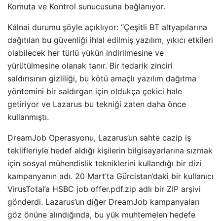
Komuta ve Kontrol sunucusuna bağlanıyor.
Kálnai durumu şöyle açıklıyor: “Çeşitli BT altyapılarına
dağıtılan bu güvenliği ihlal edilmiş yazılım, yıkıcı etkileri
olabilecek her türlü yükün indirilmesine ve
yürütülmesine olanak tanır. Bir tedarik zinciri
saldırısının gizliliği, bu kötü amaçlı yazılım dağıtma
yöntemini bir saldırgan için oldukça çekici hale
getiriyor ve Lazarus bu tekniği zaten daha önce
kullanmıştı.
DreamJob Operasyonu, Lazarus’un sahte cazip iş
teklifleriyle hedef aldığı kişilerin bilgisayarlarına sızmak
için sosyal mühendislik tekniklerini kullandığı bir dizi
kampanyanın adı. 20 Mart’ta Gürcistan’daki bir kullanıcı
VirusTotal’a HSBC job offer.pdf.zip adlı bir ZIP arşivi
gönderdi. Lazarus’un diğer DreamJob kampanyaları
göz önüne alındığında, bu yük muhtemelen hedefe