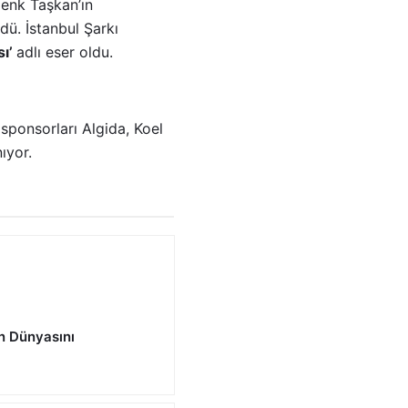
enk Taşkan’ın
ldü. İstanbul Şarkı
sı’
adlı eser oldu.
 sponsorları Algida, Koel
nıyor.
n Dünyasını