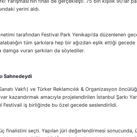
ı Yarışması’nın finali de gerçekleşti. 75 bin kişilik 90’lar par
ındaki yerini aldı.
Yönetimi tarafından Festival Park Yenikapı’da düzenlenen g
alabalığın tüm şarkılara hep bir ağızdan eşlik ettiği gecede 
ara damga vuran şarkıları da söylediler.
rkı Sahnedeydi
anatı Vakfı) ve Türker Reklamcılık & Organizasyon öncülü
uvar kazandırmak amacıyla projelendirilen İstanbul Şarkı Yar
bul Festivali iş birliğinde bu özel gecede seslendirildi.
üç finalistini seçti.
Yapılan jüri değerlendirmesi sonucunda, ü