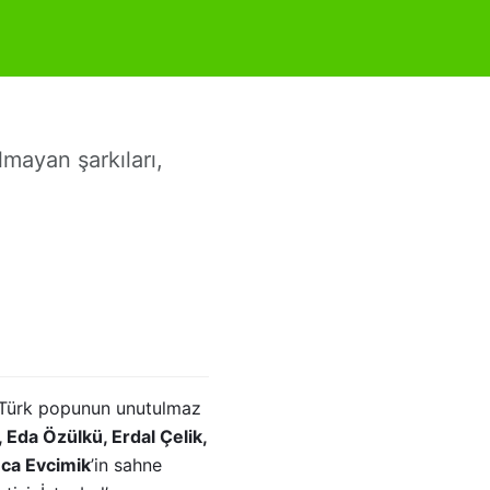
 90’lar
lmayan şarkıları,
ı, Türk popunun unutulmaz
 Eda Özülkü, Erdal Çelik,
ca Evcimik
’in sahne