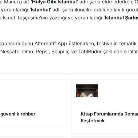
ne Mucur’a ait
‘Hülya Gibi İstanbul’
adlı şarkı elde ederken;
C
n yorumladığı
‘İstanbul’
adlı şarkı ikincilik ödülüne layık görü
se İsmet Taşçeşme’nin yazdığı ve yorumladığı
‘İstanbul Şarkı
 sponsorluğunu Alternatif App üstlenirken, festivalin tematik
 Nescafe, Omo, Pepsi, Şenpiliç ve TatilBudur şeklinde sırala
r güvenlik rehberi
Kitap Forumlarında Roma
Keşfetmek