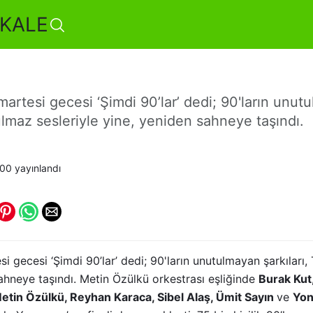
KALE
stivali’nde 75 Bin Kişilik
martesi gecesi ‘Şimdi 90’lar’ dedi; 90'ların unutu
maz sesleriyle yine, yeniden sahneye taşındı.
:00
yayınlandı
esi gecesi ‘Şimdi 90’lar’ dedi; 90'ların unutulmayan şarkılar
sahneye taşındı. Metin Özülkü orkestrası eşliğinde
Burak Kut,
 Metin Özülkü, Reyhan Karaca, Sibel Alaş, Ümit Sayın
ve
Yon