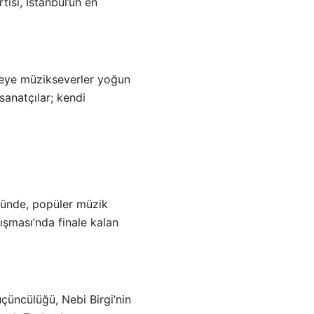
tisi, İstanbul’un en
eceye müzikseverler yoğun
sanatçılar; kendi
ğünde, popüler müzik
ışması’nda finale kalan
çüncülüğü, Nebi Birgi’nin