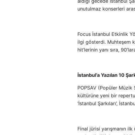
aldığı gecede İstanbul Şark
unutulmaz konserleri aras
Focus İstanbul Etkinlik 
ilgi gösterdi. Muhteşem k
hit’lerinin yanı sıra, 90’l
İstanbul’a Yazılan 10 Şa
POPSAV (Popüler Müzik S
kültürüne yeni bir repert
‘İstanbul Şarkıları’, İstan
Final jürisi yarışmanın ilk 