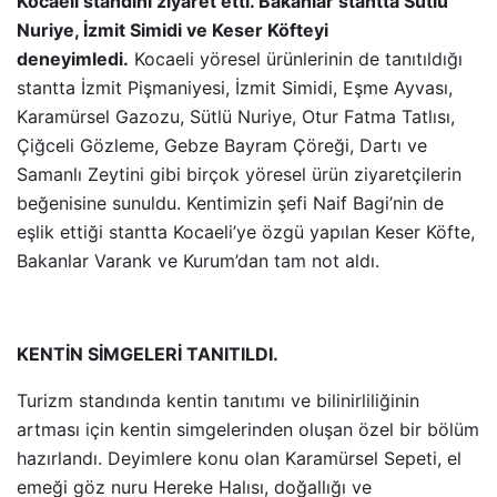
Kocaeli standını ziyaret etti. Bakanlar stantta Sütlü
Nuriye, İzmit Simidi ve Keser Köfteyi
deneyimledi.
Kocaeli yöresel ürünlerinin de tanıtıldığı
stantta İzmit Pişmaniyesi, İzmit Simidi, Eşme Ayvası,
Karamürsel Gazozu, Sütlü Nuriye, Otur Fatma Tatlısı,
Çiğceli Gözleme, Gebze Bayram Çöreği, Dartı ve
Samanlı Zeytini gibi birçok yöresel ürün ziyaretçilerin
beğenisine sunuldu. Kentimizin şefi Naif Bagi’nin de
eşlik ettiği stantta Kocaeli’ye özgü yapılan Keser Köfte,
Bakanlar Varank ve Kurum’dan tam not aldı.
KENTİN SİMGELERİ TANITILDI.
Turizm standında kentin tanıtımı ve bilinirliliğinin
artması için kentin simgelerinden oluşan özel bir bölüm
hazırlandı. Deyimlere konu olan Karamürsel Sepeti, el
emeği göz nuru Hereke Halısı, doğallığı ve