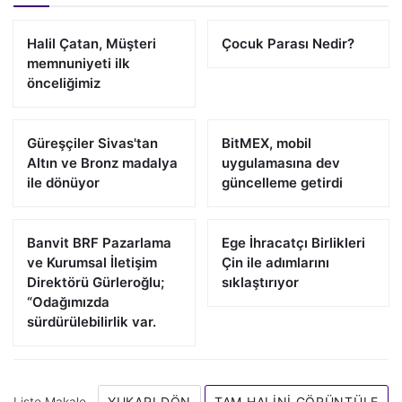
Halil Çatan, Müşteri
Çocuk Parası Nedir?
memnuniyeti ilk
önceliğimiz
Güreşçiler Sivas'tan
BitMEX, mobil
Altın ve Bronz madalya
uygulamasına dev
ile dönüyor
güncelleme getirdi
Banvit BRF Pazarlama
Ege İhracatçı Birlikleri
ve Kurumsal İletişim
Çin ile adımlarını
Direktörü Gürleroğlu;
sıklaştırıyor
“Odağımızda
sürdürülebilirlik var.
Liste Makale
YUKARI DÖN
TAM HALINI GÖRÜNTÜLE