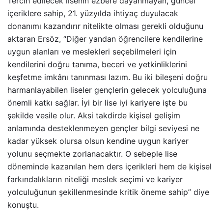
Tercih edilecek lisenin ezbere dayanmayan, güncel
içeriklere sahip, 21. yüzyılda ihtiyaç duyulacak
donanımı kazandırır nitelikte olması gerekli olduğunu
aktaran Ersöz, “Diğer yandan öğrencilere kendilerine
uygun alanları ve meslekleri seçebilmeleri için
kendilerini doğru tanıma, beceri ve yetkinliklerini
keşfetme imkânı tanınması lazım. Bu iki bileşeni doğru
harmanlayabilen liseler gençlerin gelecek yolculuğuna
önemli katkı sağlar. İyi bir lise iyi kariyere işte bu
şekilde vesile olur. Aksi takdirde kişisel gelişim
anlamında desteklenmeyen gençler bilgi seviyesi ne
kadar yüksek olursa olsun kendine uygun kariyer
yolunu seçmekte zorlanacaktır. O sebeple lise
döneminde kazanılan hem ders içerikleri hem de kişisel
farkındalıkların niteliği meslek seçimi ve kariyer
yolculuğunun şekillenmesinde kritik öneme sahip” diye
konuştu.