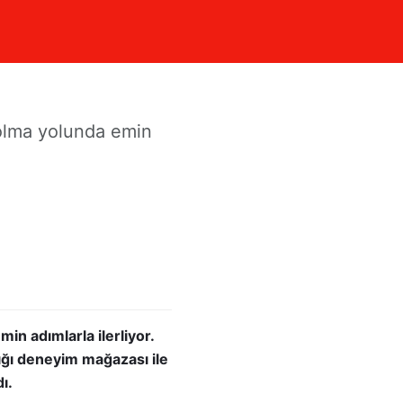
azardaki
 olma yolunda emin
n adımlarla ilerliyor.
ığı deneyim mağazası ile
dı.