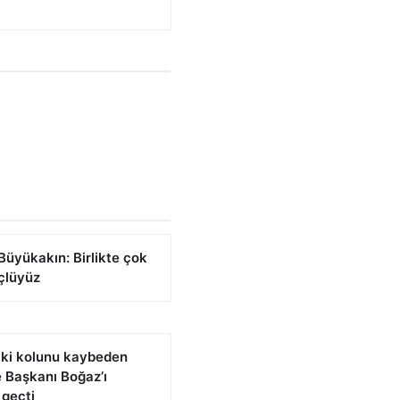
üyükakın: Birlikte çok
çlüyüz
iki kolunu kaybeden
 Başkanı Boğaz’ı
 geçti