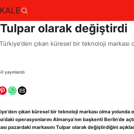
KALE
otebook, uluslararası p
Tulpar olarak değiştirdi
ürkiye’den çıkan küresel bir teknoloji markası
50
yayınlandı
e’den çıkan küresel bir teknoloji markası olma yolunda emi
pa’daki operasyonlarını Almanya’nın başkenti Berlin’de açt
rası pazardaki markasını Tulpar olarak değiştirdiğini açıkla