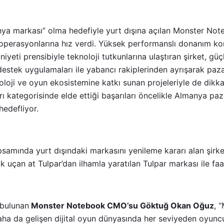
ünya markası” olma hedefiyle yurt dışına açılan Monster Not
 operasyonlarına hız verdi. Yüksek performanslı donanım kon
yeti prensibiyle teknoloji tutkunlarına ulaştıran şirket, güç
 destek uygulamaları ile yabancı rakiplerinden ayrışarak pazar
oloji ve oyun ekosistemine katkı sunan projeleriyle de dikkat
rı kategorisinde elde ettiği başarıları öncelikle Almanya p
hedefliyor.
psamında yurt dışındaki markasını yenileme kararı alan şirket
k uçan at Tulpar’dan ilhamla yaratılan Tulpar markası ile fa
 bulunan
Monster Notebook CMO’su Göktuğ Okan Oğuz
, 
aha da gelişen dijital oyun dünyasında her seviyeden oyunc