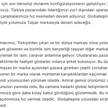
çin son teknoloji donanım konfigürasyonlarını geliştiriyor, k
oruz. Türkiye pazarındaki liderliğimizi yurt dışındaki oper
çalışmalarımıza hız kesmeden devam ediyoruz. Globalleşme
öyle yolumuza Tulpar markasıyla devam edeceğiz.
amacımız, Türkiye’den çıkan ve bir dünya markası olma yolu
iyet gösteren ve bizimle isim benzerliği taşıyan diğer marka
 evrensel bir isim, canavar anlamına geliyor. Uluslararası pa
i sektörlerde faaliyet gösteren onlarca şirket bulunuyor. Bu d
ayan bir marka açısından pazara girerken çeşitli zorluklar 
eren bir marka olarak muhtemel karışıklıklardan kaçınmak
kendi yolumuzdan yürümek istedik. Amiral gemisi ürünümüz 
kununun yanında oldu. Bu zamana kadarki global iletişimleri
rımıza göre daha kolay kabul gördüğünü gözlemledik. Bu ne
çılımımıza hız vermek istedik. Globalleşme yolundaki strate
edi.