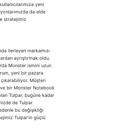
ullanıcılarımıza yeni
asyonlarımızda da elde
 stratejimiz
nda ilerleyen markamızı
lardan ayrıştırmak oldu.
zarda Monster ismini uzun
urum, yeni bir pazara
çıkarabiliyor. Müşteri
 ve bir Monster Notebook
olan Tulpar, bugüne kadar
mizde de Tulpar
denle bu değişikliği
jimiz Tulpar’ın güçlü