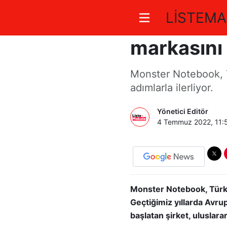
LİSTEMA
Monster N
markasını 
Monster Notebook, T
adımlarla ilerliyor.
Yönetici Editör
4 Temmuz 2022, 11:
Monster Notebook, Türkiy
Geçtiğimiz yıllarda Avru
başlatan şirket, uluslara