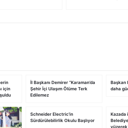
erin
İl Başkanı Demirer “Karaman’da
Başkan B
ı için
Şehir İçi Ulaşım Ölüme Terk
daha gü
uşuldu
Edilemez
Schneider Electric'in
Kazada 
Sürdürülebilirlik Okulu Başlıyor
Belediye
yüzerek