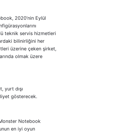
ebook, 2020’nin Eylül
figürasyonlarını
lü teknik servis hizmetleri
daki bilinirliğini her
leri üzerine çeken şirket,
azarında olmak üzere
, yurt dışı
aliyet gösterecek.
“Monster Notebook
unun en iyi oyun