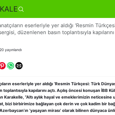
KALE
tür Tuvalde Buluştu
atçıların eserleriyle yer aldığı ‘Resmin Türkçes
rgisi, düzenlenen basın toplantısıyla kapılarını 
:20
yayınlandı
ların eserleriyle yer aldığı ‘Resmin Türkçesi: Türk Dünya
 toplantısıyla kapılarını açtı. Açılış öncesi konuşan İBB Kü
Karakelle, “Altı aylık hayal ve emeklerimizin neticesine ul
anat, bizi birbirimize bağlayan çok derin ve çok kadim bir ba
Azerbaycan’ın ‘yaşayan mirası’ olarak bilinen dünyaca ünl