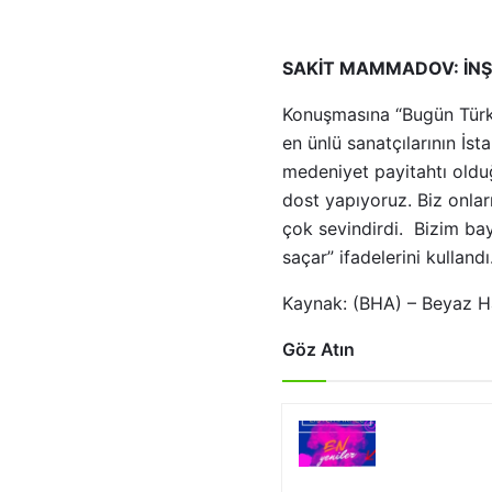
SAKİT MAMMADOV: İNŞ
Konuşmasına “Bugün Türk
en ünlü sanatçılarının İs
medeniyet payitahtı old
dost yapıyoruz. Biz onlar
çok sevindirdi. Bizim bayr
saçar” ifadelerini kullandı
Kaynak: (BHA) – Beyaz H
Göz Atın