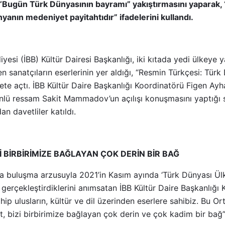
gün Türk Dünyasının bayramı” yakıştırmasını yaparak, “
yanın medeniyet payitahtıdır” ifadelerini kullandı.
yesi (İBB) Kültür Dairesi Başkanlığı, iki kıtada yedi ülkeye 
en sanatçıların eserlerinin yer aldığı, “Resmin Türkçesi: Tür
rete açtı. İBB Kültür Daire Başkanlığı Koordinatörü Figen Ay
lü ressam Sakit Mammadov’un açılışı konuşmasını yaptığı se
an davetliler katıldı.
İ BİRBİRİMİZE BAĞLAYAN ÇOK DERİN BİR BAĞ
a buluşma arzusuyla 2021’in Kasım ayında ‘Türk Dünyası Ülke
ı gerçekleştirdiklerini anımsatan İBB Kültür Daire Başkanlığ
ip ulusların, kültür ve dil üzerinden eserlere sahibiz. Bu Ort
nat, bizi birbirimize bağlayan çok derin ve çok kadim bir bağ