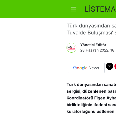
LİSTEMA
Ortak Kül
Türk dünyasından san
Tuvalde Buluşması’ se
Yönetici Editör
28 Haziran 2022, 18
Türk dünyasından sanatçı
sergisi, düzenlenen basın
Koordinatörü Figen Ayhan 
birlikteliğinin ifadesi s
küratörlüğünü üstlenen 