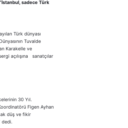
İstanbul, sadece Türk
yayılan Türk dünyası
k Dünyasının Tuvalde
han Karakelle ve
rgi açılışına sanatçılar
lerinin 30 Yıl.
ı Koordinatörü Figen Ayhan
ak düş ve fikir
” dedi.