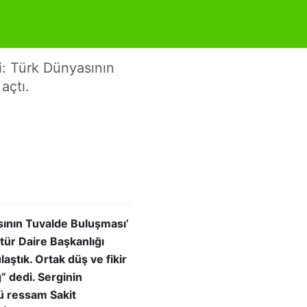
i: Türk Dünyasının
açtı.
sının Tuvalde Buluşması’
ltür Daire Başkanlığı
aştık. Ortak düş ve fikir
ğ” dedi. Serginin
ü ressam Sakit