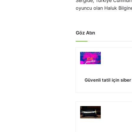
Sergide, Türkiye Cumhuri
oyuncu olan Haluk Bilgine
Göz Atın
Güvenli tatil için sibe