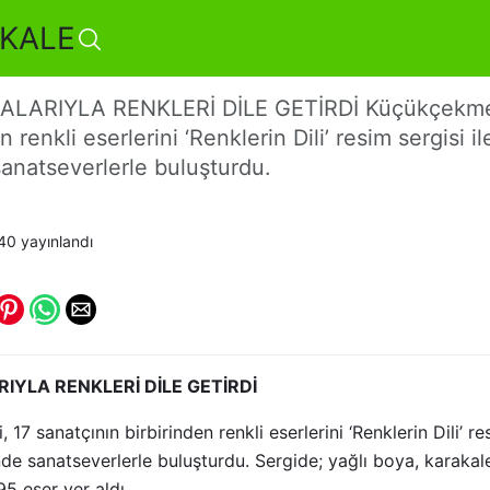
KALE
 Dili’ Resim Sergisi Sksm
LARIYLA RENKLERİ DİLE GETİRDİ Küçükçekmec
n renkli eserlerini ‘Renklerin Dili’ resim sergisi 
anatseverlerle buluşturdu.
:40
yayınlandı
IYLA RENKLERİ DİLE GETİRDİ
7 sanatçının birbirinden renkli eserlerini ‘Renklerin Dili’ re
de sanatseverlerle buluşturdu. Sergide; yağlı boya, karakal
 95 eser yer aldı.