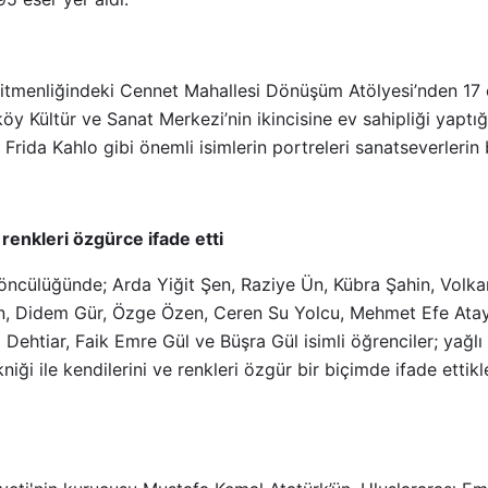
tmenliğindeki Cennet Mahallesi Dönüşüm Atölyesi’nden 17 ö
aköy Kültür ve Sanat Merkezi’nin ikincisine ev sahipliği yapt
 Frida Kahlo gibi önemli isimlerin portreleri sanatseverlerin
 renkleri özgürce ifade etti
öncülüğünde; Arda Yiğit Şen, Raziye Ün, Kübra Şahin, Volka
n, Didem Gür, Özge Özen, Ceren Su Yolcu, Mehmet Efe Atay, 
a Dehtiar, Faik Emre Gül ve Büşra Gül isimli öğrenciler; yağl
niği ile kendilerini ve renkleri özgür bir biçimde ifade ettikl