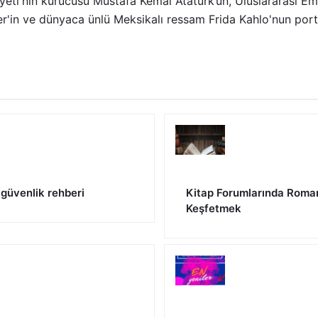
yeti'nin kurucusu Mustafa Kemal Atatürk’ün, Uluslararası Em
r'in ve dünyaca ünlü Meksikalı ressam Frida Kahlo'nun portr
r güvenlik rehberi
Kitap Forumlarında Roma
Keşfetmek