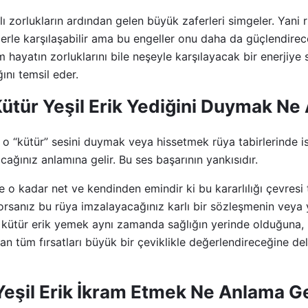
ı zorlukların ardından gelen büyük zaferleri simgeler. Yani r
lerle karşılaşabilir ama bu engeller onu daha da güçlendirece
 hayatın zorluklarını bile neşeyle karşılayacak bir enerjiy
ğını temsil eder.
ütür Yeşil Erik Yediğini Duymak Ne
o “kütür” sesini duymak veya hissetmek rüya tabirlerinde i
cağınız anlamına gelir. Bu ses başarının yankısıdır.
e o kadar net ve kendinden emindir ki bu kararlılığı çevresi t
yorsanız bu rüya imzalayacağınız karlı bir sözleşmenin veya
r kütür erik yemek aynı zamanda sağlığın yerinde olduğuna, ki
an tüm fırsatları büyük bir çeviklikle değerlendireceğine dela
Yeşil Erik İkram Etmek Ne Anlama Ge