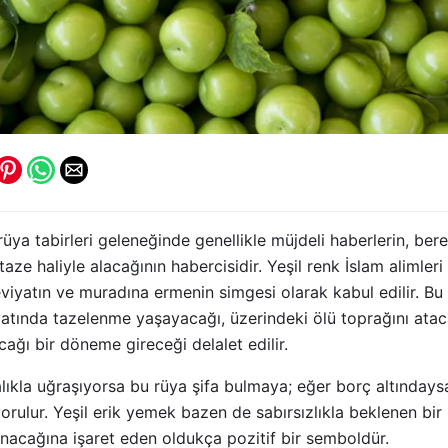
üya tabirleri geleneğinde genellikle müjdeli haberlerin, bere
taze haliyle alacağının habercisidir. Yeşil renk İslam alimleri 
iyatın ve muradına ermenin simgesi olarak kabul edilir. Bu
ayatında tazelenme yaşayacağı, üzerindeki ölü toprağını ata
ağı bir döneme gireceği delalet edilir.
alıkla uğraşıyorsa bu rüya şifa bulmaya; eğer borç altındaysa
rulur. Yeşil erik yemek bazen de sabırsızlıkla beklenen bir
lanacağına işaret eden oldukça pozitif bir semboldür.