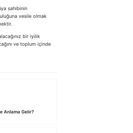
üya sahibinin
luluğuna vesile olmak
ektir.
acağınız bir iyilik
acağını ve toplum içinde
e Anlama Gelir?