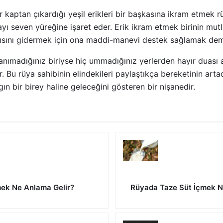
kaptan çıkardığı yeşil erikleri bir başkasına ikram etmek r
yı seven yüreğine işaret eder. Erik ikram etmek birinin mut
ıntısını gidermek için ona maddi-manevi destek sağlamak dem
tanımadığınız biriyse hiç ummadığınız yerlerden hayır duası al
r. Bu rüya sahibinin elindekileri paylaştıkça bereketinin art
ın bir birey haline geleceğini gösteren bir nişanedir.
ek Ne Anlama Gelir?
Rüyada Taze Süt İçmek N