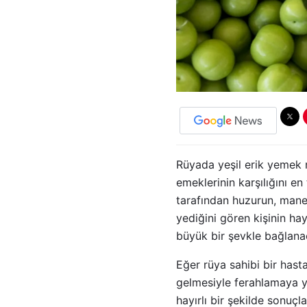
Rüyada yeşil erik yemek r
emeklerinin karşılığını en 
tarafından huzurun, manev
yediğini gören kişinin h
büyük bir şevkle bağlanac
Eğer rüya sahibi bir hast
gelmesiyle ferahlamaya yo
hayırlı bir şekilde sonuç