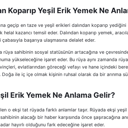
n Koparıp Yeşil Erik Yemek Ne Anla
na geçip en taze ve yeşil erikleri dalından koparıp yediğini
k helal kazancı temsil eder. Dalından koparıp yemek, aracıl
 çabasıyla başarıya ulaşmasına delalet eder.
ksa rüya sahibinin sosyal statüsünün artacağına ve çevresinde
onuma yükseleceğine işaret eder. Bu rüya aynı zamanda rüya 
nçleri, evlatlarından göreceği vefayı ve hane içindeki ber
 Doğa ile iç içe olmak kişinin ruhsal olarak da bir arınma 
şil Erik Yemek Ne Anlama Gelir?
len o ekşi tat rüyada farklı anlamlar taşır. Rüyada ekşi yeşil
sahibinin alacağı bir haber karşısında önce şaşıracağına a
adar hayırlı olduğunu fark edeceğine işaret eder.