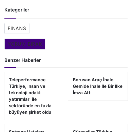
Kategoriler
FINANS
YORUM BIRAK
Benzer Haberler
Teleperformance
Borusan Araç İhale
Türkiye, insan ve
Gemide İhale İle Bir İlke
teknoloji odaklı
İmza Attı
yatırımları ile
sektöründe en fazla
büyüyen şirket oldu
Satranç Ustaları
Güreşçiler Türkiye