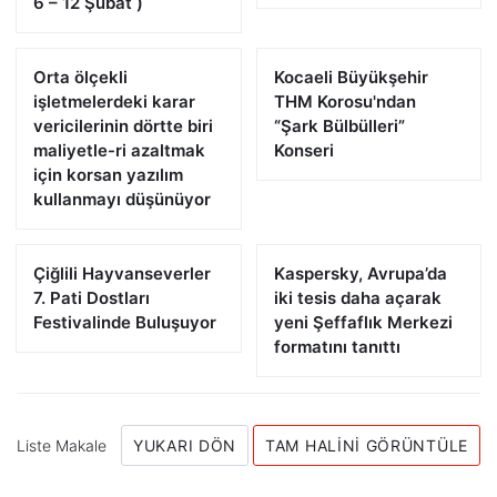
6 – 12 Şubat )
Orta ölçekli
Kocaeli Büyükşehir
işletmelerdeki karar
THM Korosu'ndan
vericilerinin dörtte biri
“Şark Bülbülleri”
maliyetle-ri azaltmak
Konseri
için korsan yazılım
kullanmayı düşünüyor
Çiğlili Hayvanseverler
Kaspersky, Avrupa’da
7. Pati Dostları
iki tesis daha açarak
Festivalinde Buluşuyor
yeni Şeffaflık Merkezi
formatını tanıttı
Liste Makale
YUKARI DÖN
TAM HALINI GÖRÜNTÜLE