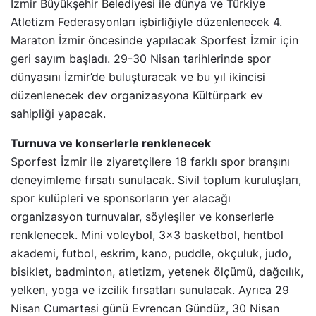
İzmir Büyükşehir Belediyesi ile dünya ve Türkiye
Atletizm Federasyonları işbirliğiyle düzenlenecek 4.
Maraton İzmir öncesinde yapılacak Sporfest İzmir için
geri sayım başladı. 29-30 Nisan tarihlerinde spor
dünyasını İzmir’de buluşturacak ve bu yıl ikincisi
düzenlenecek dev organizasyona Kültürpark ev
sahipliği yapacak.
Turnuva ve konserlerle renklenecek
Sporfest İzmir ile ziyaretçilere 18 farklı spor branşını
deneyimleme fırsatı sunulacak. Sivil toplum kuruluşları,
spor kulüpleri ve sponsorların yer alacağı
organizasyon turnuvalar, söyleşiler ve konserlerle
renklenecek. Mini voleybol, 3×3 basketbol, hentbol
akademi, futbol, eskrim, kano, puddle, okçuluk, judo,
bisiklet, badminton, atletizm, yetenek ölçümü, dağcılık,
yelken, yoga ve izcilik fırsatları sunulacak. Ayrıca 29
Nisan Cumartesi günü Evrencan Gündüz, 30 Nisan