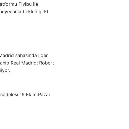
latformu Tivibu ile
 heyecanla beklediği El
adrid sahasında lider
sahip Real Madrid; Robert
diyor.
ücadelesi 16 Ekim Pazar