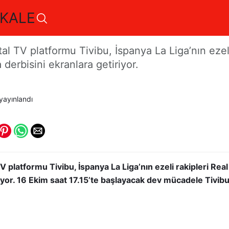
KALE
El Clasico heyecanı
al TV platformu Tivibu, İspanya La Liga’nın ezeli
derbisini ekranlara getiriyor.
yayınlandı
V platformu Tivibu, İspanya La Liga’nın ezeli rakipleri Re
riyor. 16 Ekim saat 17.15’te başlayacak dev mücadele Tivibu