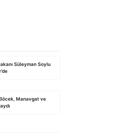
 Bakanı Süleyman Soylu
r’de
Böcek, Manavgat ve
daydı