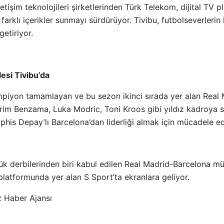
iletişim teknolojileri şirketlerinden Türk Telekom, dijital TV p
farklı içerikler sunmayı sürdürüyor. Tivibu, futbolseverlerin
 getiriyor.
esi Tivibu’da
iyon tamamlayan ve bu sezon ikinci sırada yer alan Real M
Karim Benzama, Luka Modric, Toni Kroos gibi yıldız kadroya 
is Depay’lı Barcelona’dan liderliği almak için mücadele e
ük derbilerinden biri kabul edilen Real Madrid-Barcelona m
 platformunda yer alan S Sport’ta ekranlara geliyor.
 Haber Ajansı