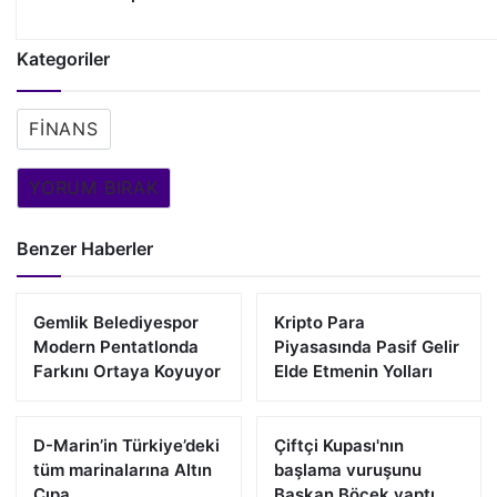
Kategoriler
FINANS
YORUM BIRAK
Benzer Haberler
Gemlik Belediyespor
Kripto Para
Modern Pentatlonda
Piyasasında Pasif Gelir
Farkını Ortaya Koyuyor
Elde Etmenin Yolları
D-Marin’in Türkiye’deki
Çiftçi Kupası'nın
tüm marinalarına Altın
başlama vuruşunu
Çıpa
Başkan Böcek yaptı