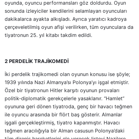
oyunda, oyuncu performansları göz doldurdu. Oyun
sonunda izleyiciler kendilerini selamlayan oyuncuları
dakikalarca ayakta alkışladı. Ayrıca yaratıcı kadroya
çerçeveletilmiş oyun afişi verilirken, tüm oyunculara da
tiyatronun 25. yıl kitabı takdim edildi.
2 PERDELİK TRAJİKOMEDİ
İki perdelik trajikomedi olan oyunun konusu ise şöyle;
1939 yılında Nazi Almanya’sı Polonya’yı işgal etmiştir.
Özel bir tiyatronun Hitler karşıtı oyunun provaları
politik-diplomatik gerekçelerle yasaklanır. “Hamlet”
oyununa geri dönen tiyatroda, genç bir havacı teğmen
ile oyuncu arasında bir flört baş gösterir. Almanlar
işgali gerçekleştirmiş, tiyatro kapanmıştır. Havacı
teğmen aracılığıyla bir Alman casusun Polonya’daki
tüm direniş hareketlerini ele verecek listeyi Nazilere