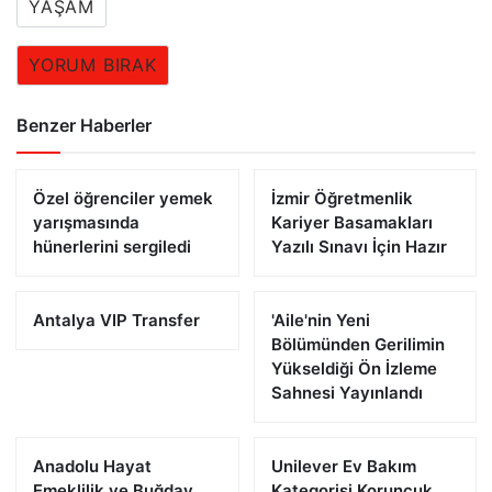
YAŞAM
YORUM BIRAK
Benzer Haberler
Özel öğrenciler yemek
İzmir Öğretmenlik
yarışmasında
Kariyer Basamakları
hünerlerini sergiledi
Yazılı Sınavı İçin Hazır
Antalya VIP Transfer
'Aile'nin Yeni
Bölümünden Gerilimin
Yükseldiği Ön İzleme
Sahnesi Yayınlandı
Anadolu Hayat
Unilever Ev Bakım
Emeklilik ve Buğday
Kategorisi Koruncuk