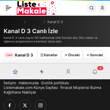
Haberler
Canlı TV
Kanal D 3
Kanal D 3 Canlı İzle
Kanal D 3 canlı yayını HD kalitesinde izle! Sevilen dizi, film, haber ve
eğlence programlarını kesintisiz takip edin.
Kanal D 3
Kanallar
Önceki
Sonraki
Canlı
0
©
Liste Makale-En İyi Sosyal İçerik Platformu-Tüm Hakları
Saklıdır
Marka Flower Çiçekçi
/
Dersler, Konu Anlatımı
İletişim
Hakkımızda
Gizlilik politikası
Listemakale.com Künye Sayfası
İhracat Müşterisi Bulma
Kağıthane Nakliyat