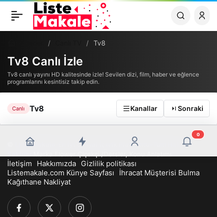
Haberler
Canlı TV
Tv8
Tv8 Canlı İzle
Tv8 canlı yayını HD kalitesinde izle! Sevilen dizi, film, haber ve eğlence
programlarını kesintisiz takip edin.
Tv8
Kanallar
Sonraki
Canlı
0
©
Liste Makale-En İyi Sosyal İçerik Platformu-Tüm Hakları
Saklıdır
Marka Flower Çiçekçi
/
Dersler, Konu Anlatımı
İletişim
Hakkımızda
Gizlilik politikası
Listemakale.com Künye Sayfası
İhracat Müşterisi Bulma
Kağıthane Nakliyat