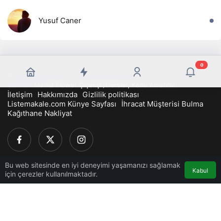
Yusuf Caner
0
©
Liste Makale-En İyi Sosyal İçerik Platformu-Tüm Hakları
Saklıdır
Marka Flower Çiçekçi
/
Dersler, Konu Anlatımı
İletişim
Hakkımızda
Gizlilik politikası
Listemakale.com Künye Sayfası
İhracat Müşterisi Bulma
Kağıthane Nakliyat
Bu web sitesinde en iyi deneyimi yaşamanızı sağlamak
Kabul
için çerezler kullanılmaktadır.
HTML