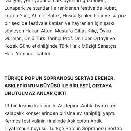
faaliyet, yerli yabancı halk oyunları gösterileri,
Lunapark ve stantlar ile renklenen festivalde Kubat,
Tuğba Yurt, Ahmet Şafak, Hüsnü Şenlendirici ve sürpriz
bir şekilde festivale katılan ve hayranları için şarkı
söyleyen Hakan Altun, Mustafa Cihat Kılıç, Öykü
Gürman, Ünlü Türk Tarihçi Prof. Dr. İlber Ortaylı ve
Kozak Günü etkinliğinde Türk Halk Müziği Sanatçısı
Hale Yamaner katıldı.
TÜRKÇE POP'UN SOPRANOSU SERTAB ERENER,
ASKLEPİON'UN BÜYÜSÜ İLE BİRLEŞTİ, ORTAYA
UNUTULMAZ ANLAR ÇIKTI
19 bin kişinin katılımı ile Asklepion Antik Tiyatro en
kalabalık konserlerinden birisine ev sahipliği yaptı.
Kermes festivalinin finalinde Asklepion Antik
Tiyatro'nun büyüsü, Türkçe Pop'un Sopranosu Sertab