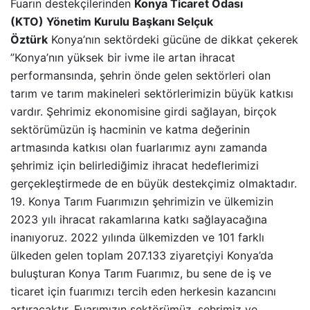
Fuarın destekçilerinden
Konya Ticaret Odası
(KTO)
Yönetim Kurulu Başkanı Selçuk
Öztürk
Konya’nın sektördeki gücüne de dikkat çekerek
”Konya’nın yüksek bir ivme ile artan ihracat
performansında, şehrin önde gelen sektörleri olan
tarım ve tarım makineleri sektörlerimizin büyük katkısı
vardır. Şehrimiz ekonomisine girdi sağlayan, birçok
sektörümüzün iş hacminin ve katma değerinin
artmasında katkısı olan fuarlarımız aynı zamanda
şehrimiz için belirlediğimiz ihracat hedeflerimizi
gerçekleştirmede de en büyük destekçimiz olmaktadır.
19. Konya Tarım Fuarımızın şehrimizin ve ülkemizin
2023 yılı ihracat rakamlarına katkı sağlayacağına
inanıyoruz. 2022 yılında ülkemizden ve 101 farklı
ülkeden gelen toplam 207.133 ziyaretçiyi Konya’da
buluşturan Konya Tarım Fuarımız, bu sene de iş ve
ticaret için fuarımızı tercih eden herkesin kazancını
artıracaktır. Fuarımızın sektörümüz, şehrimiz ve