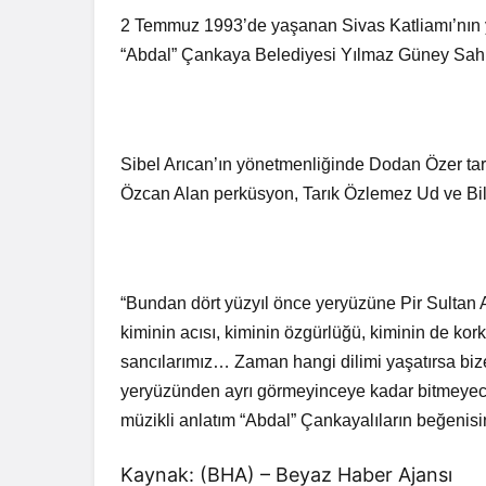
2 Temmuz 1993’de yaşanan Sivas Katliamı’nın yıl
“Abdal” Çankaya Belediyesi Yılmaz Güney Sahn
Sibel Arıcan’ın yönetmenliğinde Dodan Özer ta
Özcan Alan perküsyon, Tarık Özlemez Ud ve Bilim 
“Bundan dört yüzyıl önce yeryüzüne Pir Sultan A
kiminin acısı, kiminin özgürlüğü, kiminin de kor
sancılarımız… Zaman hangi dilimi yaşatırsa bize
yeryüzünden ayrı görmeyinceye kadar bitmeyecek 
müzikli anlatım “Abdal” Çankayalıların beğenis
Kaynak: (BHA) – Beyaz Haber Ajansı