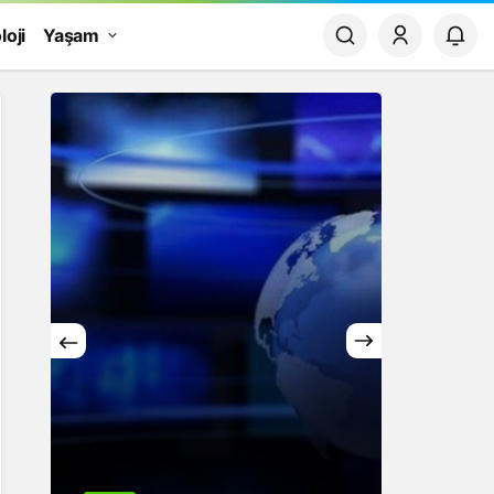
loji
Yaşam
Yaşam
Rüya