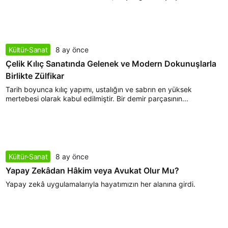
Kültür-Sanat
8 ay önce
Çelik Kılıç Sanatında Gelenek ve Modern Dokunuşlarla
Birlikte Zülfikar
Tarih boyunca kılıç yapımı, ustalığın ve sabrın en yüksek
mertebesi olarak kabul edilmiştir. Bir demir parçasının...
Kültür-Sanat
8 ay önce
Yapay Zekâdan Hâkim veya Avukat Olur Mu?
Yapay zekâ uygulamalarıyla hayatımızın her alanına girdi.