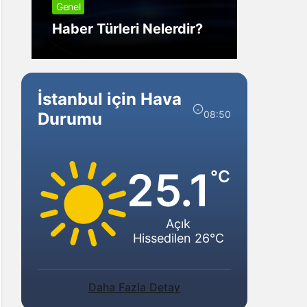
Genel
Görm
Haber Türleri Nelerdir?
Gelir?
İstanbul için Hava
08:50
Durumu
25.1
°C
Açık
Hissedilen 26°C
Daha Fazla Detay