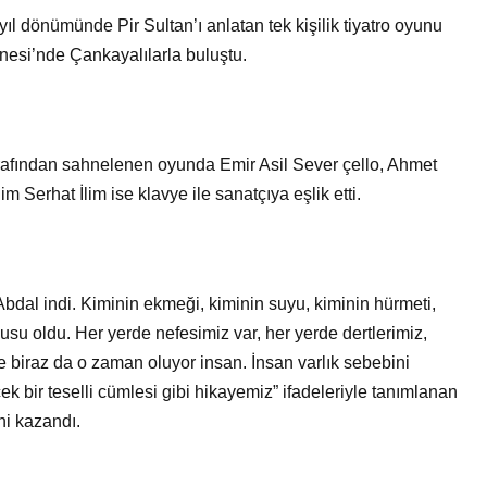
Bir Erkek Bir Kadına Ne
 dönümünde Pir Sultan’ı anlatan tek kişilik tiyatro oyunu
Zaman Bağlanır?
esi’nde Çankayalılarla buluştu.
rafından sahnelenen oyunda Emir Asil Sever çello, Ahmet
Serhat İlim ise klavye ile sanatçıya eşlik etti.
bdal indi. Kiminin ekmeği, kiminin suyu, kiminin hürmeti,
kusu oldu. Her yerde nefesimiz var, her yerde dertlerimiz,
 biraz da o zaman oluyor insan. İnsan varlık sebebini
bir teselli cümlesi gibi hikayemiz” ifadeleriyle tanımlanan
ini kazandı.