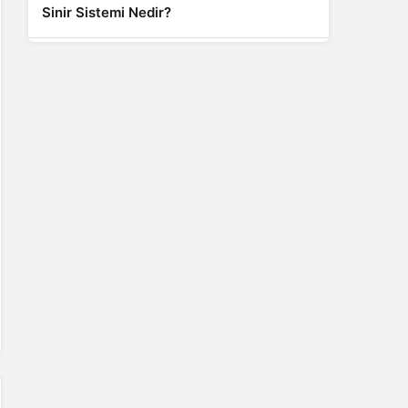
Sinir Sistemi Nedir?
Genel
Banyo Yapmak İstememek Neyin
Belirtisi?
Liste İçerikler
İnstagram Takipçi Satın Almak 15 TL
Genel
Rihanna: Barbados Adası’ndan Dünya’ya
Yolculuk
Finans
Kredi Borcu Ödenmezse Kefile Ne Olur?