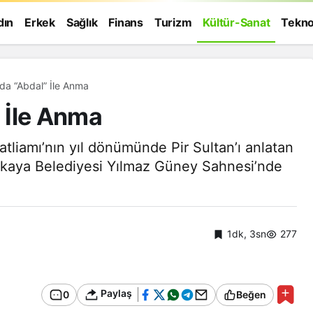
dın
Erkek
Sağlık
Finans
Turizm
Kültür-Sanat
Tekno
2 Temmuz’da “Abdal” İle Anma
 İle Anma
liamı’nın yıl dönümünde Pir Sultan’ı anlatan
ankaya Belediyesi Yılmaz Güney Sahnesi’nde
1dk, 3sn
277
Paylaş
0
Beğen
Genel