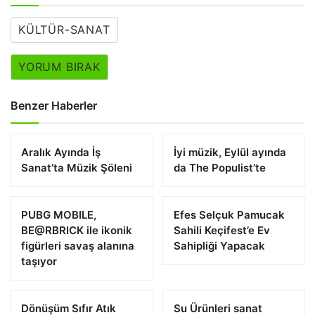
KÜLTÜR-SANAT
YORUM BIRAK
Benzer Haberler
Aralık Ayında İş
İyi müzik, Eylül ayında
Sanat’ta Müzik Şöleni
da The Populist’te
PUBG MOBILE,
Efes Selçuk Pamucak
BE@RBRICK ile ikonik
Sahili Keçifest’e Ev
figürleri savaş alanına
Sahipliği Yapacak
taşıyor
Dönüşüm Sıfır Atık
Su Ürünleri sanat