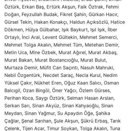
Öztürk, Erkan Baş, Ertürk Akşun, Faik Öztrak, Fehmi
Doğan, Feyzullah Budak, Fikret Şahin, Gürkan Hacır,
Gürsel Tekin, Hakan Konakçı, Haldun Açıksözlü, Hatice
Dökmen, Hülya Gülbahar, Işık Baykurt, Işıl Işık, İlber
Ortaylı, İnci Aral, Levent Gültekin, Mehmet Semerci,
Mehmet Tolga Akalın, Mehmet Tüm, Metehan Demir,
Metin Uca, Mine Özbek, Murat Ağırel, Murat Akbaş,
Murat Bakan, Murat Bostancıoğlu, Murat Bulut,
Murtaza Demir, Müfit Can Saçıntı, Nasuh Mahruki,
Nebil Özgentürk, Necdet Saraç, Necla Kurul, Nedim
Yüksel Çakır, Nükhet Eren, Oğuz Kaan Salıcı, Osman
Balcıgil, Ozan Bingöl, Öner Yağcı, Özlem Gürses,
Perihan Koca, Saygı Öztürk, Selman Hasan Arslan,
Serkan Sarı, Sinan Akyüz, Sinan Kahyaoğlu, Sinan
Meydan, Sinan Yağmur, Su Apaydın Öğe, Şahika
Çağlar, Şenal Sarıhan, Şule Akşun, Şükrü Erbaş, Tarık
Çelenk, Tijen Acar, Timur Soykan, Tolga Akalın, Tuna