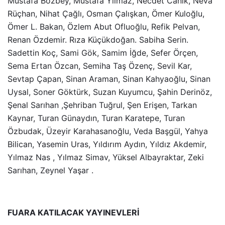
Mustafa Bozbey, Mustafa Yılmaz, Necdet Canik, Neva
Rüçhan, Nihat Çağlı, Osman Çalışkan, Ömer Kuloğlu,
Ömer L. Bakan, Özlem Abut Ofluoğlu, Refik Pelvan,
Renan Özdemir. Rıza Küçükdoğan. Sabiha Serin.
Sadettin Koç, Sami Gök, Samim İğde, Sefer Örçen,
Sema Ertan Özcan, Semiha Taş Özenç, Sevil Kar,
Sevtap Çapan, Sinan Araman, Sinan Kahyaoğlu, Sinan
Uysal, Soner Göktürk, Suzan Kuyumcu, Şahin Derinöz,
Şenal Sarıhan ,Şehriban Tuğrul, Şen Erişen, Tarkan
Kaynar, Turan Günaydın, Turan Karatepe, Turan
Özbudak, Üzeyir Karahasanoğlu, Veda Başgül, Yahya
Bilican, Yasemin Uras, Yıldırım Aydın, Yıldız Akdemir,
Yılmaz Nas , Yılmaz Simav, Yüksel Albayraktar, Zeki
Sarıhan, Zeynel Yaşar .
FUARA KATILACAK YAYINEVLERİ