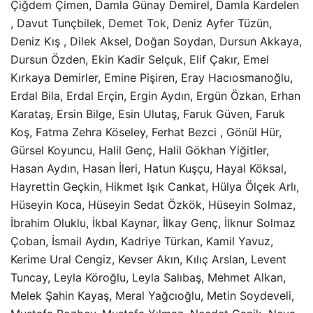
Çiğdem Çimen, Damla Günay Demirel, Damla Kardelen
, Davut Tunçbilek, Demet Tok, Deniz Ayfer Tüzün,
Deniz Kış , Dilek Aksel, Doğan Soydan, Dursun Akkaya,
Dursun Özden, Ekin Kadir Selçuk, Elif Çakır, Emel
Kırkaya Demirler, Emine Pişiren, Eray Hacıosmanoğlu,
Erdal Bila, Erdal Erçin, Ergin Aydın, Ergün Özkan, Erhan
Karataş, Ersin Bilge, Esin Ulutaş, Faruk Güven, Faruk
Koş, Fatma Zehra Köseley, Ferhat Bezci , Gönül Hür,
Gürsel Koyuncu, Halil Genç, Halil Gökhan Yiğitler,
Hasan Aydın, Hasan İleri, Hatun Kuşçu, Hayal Köksal,
Hayrettin Geçkin, Hikmet Işık Cankat, Hülya Ölçek Arlı,
Hüseyin Koca, Hüseyin Sedat Özkök, Hüseyin Solmaz,
İbrahim Oluklu, İkbal Kaynar, İlkay Genç, İlknur Solmaz
Çoban, İsmail Aydın, Kadriye Türkan, Kamil Yavuz,
Kerime Ural Cengiz, Kevser Akın, Kılıç Arslan, Levent
Tuncay, Leyla Köroğlu, Leyla Salıbaş, Mehmet Alkan,
Melek Şahin Kayaş, Meral Yağcıoğlu, Metin Soydeveli,