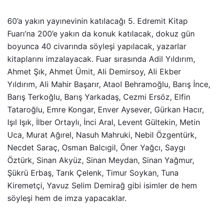
60’a yakın yayınevinin katılacağı 5. Edremit Kitap
Fuarı’na 200’e yakın da konuk katılacak, dokuz gün
boyunca 40 civarında söyleşi yapılacak, yazarlar
kitaplarını imzalayacak. Fuar sırasında Adil Yıldırım,
Ahmet Şık, Ahmet Ümit, Ali Demirsoy, Ali Ekber
Yıldırım, Ali Mahir Başarır, Ataol Behramoğlu, Barış İnce,
Barış Terkoğlu, Barış Yarkadaş, Cezmi Ersöz, Elfin
Tataroğlu, Emre Kongar, Enver Aysever, Gürkan Hacır,
Işıl Işık, İlber Ortaylı, İnci Aral, Levent Gültekin, Metin
Uca, Murat Ağırel, Nasuh Mahruki, Nebil Özgentürk,
Necdet Saraç, Osman Balcıgil, Öner Yağcı, Saygı
Öztürk, Sinan Akyüz, Sinan Meydan, Sinan Yağmur,
Şükrü Erbaş, Tarık Çelenk, Timur Soykan, Tuna
Kiremetçi, Yavuz Selim Demirağ gibi isimler de hem
söyleşi hem de imza yapacaklar.