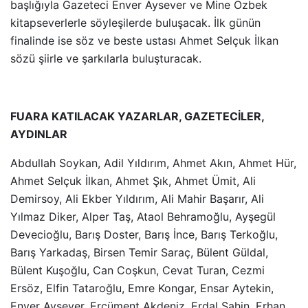
başlığıyla Gazeteci Enver Aysever ve Mine Özbek
kitapseverlerle söyleşilerde buluşacak. İlk günün
finalinde ise söz ve beste ustası Ahmet Selçuk İlkan
sözü şiirle ve şarkılarla buluşturacak.
FUARA KATILACAK YAZARLAR, GAZETECİLER,
AYDINLAR
Abdullah Soykan, Adil Yıldırım, Ahmet Akın, Ahmet Hür,
Ahmet Selçuk İlkan, Ahmet Şık, Ahmet Ümit, Ali
Demirsoy, Ali Ekber Yıldırım, Ali Mahir Başarır, Ali
Yılmaz Diker, Alper Taş, Ataol Behramoğlu, Ayşegül
Devecioğlu, Barış Doster, Barış İnce, Barış Terkoğlu,
Barış Yarkadaş, Birsen Temir Saraç, Bülent Güldal,
Bülent Kuşoğlu, Can Coşkun, Cevat Turan, Cezmi
Ersöz, Elfin Tataroğlu, Emre Kongar, Ensar Aytekin,
Enver Aysever, Ercüment Akdeniz, Erdal Şahin, Erhan