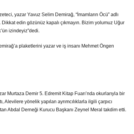
azeteci, yazar Yavuz Selim Demirağ, “İmamların Öcü” adlı
ek. Dikkat edin gözünüz kapalı çıkmayın. Bizim yolumuz Uğur
k’ün izindeyiz”dedi.
emirağ’a plaketlerini yazar ve iş insanı Mehmet Öngen
ar Murtaza Demir 5. Edremit Kitap Fuarı’nda okurlarıyla bir
 Alevilere yönelik yapılan ayrımcılıklarla ilgili çarpıcı
ultan Abdal Derneği Kurucu Başkanı Zeynel Meral takdim etti.