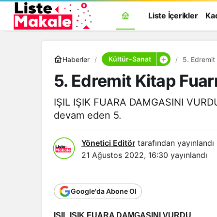
Liste İçerikler
Ka
Kültür-Sanat
Haberler
5. Edremit
5. Edremit Kitap Fuar
IŞIL IŞIK FUARA DAMGASINI VURDU 
devam eden 5.
Yönetici Editör
tarafından yayınlandı
21 Ağustos 2022, 16:30
yayınlandı
Google'da Abone Ol
Genel
IŞIL IŞIK FUARA DAMGASINI VURDU