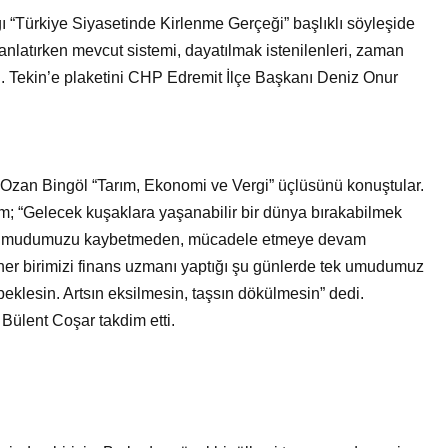
ığı “Türkiye Siyasetinde Kirlenme Gerçeği” başlıklı söyleşide
anlatırken mevcut sistemi, dayatılmak istenilenleri, zaman
. Tekin’e plaketini CHP Edremit İlçe Başkanı Deniz Onur
ı Ozan Bingöl “Tarım, Ekonomi ve Vergi” üçlüsünü konuştular.
ırım; “Gelecek kuşaklara yaşanabilir bir dünya bırakabilmek
man umudumuzu kaybetmeden, mücadele etmeye devam
her birimizi finans uzmanı yaptığı şu günlerde tek umudumuz
beklesin. Artsın eksilmesin, taşsın dökülmesin” dedi.
Bülent Coşar takdim etti.