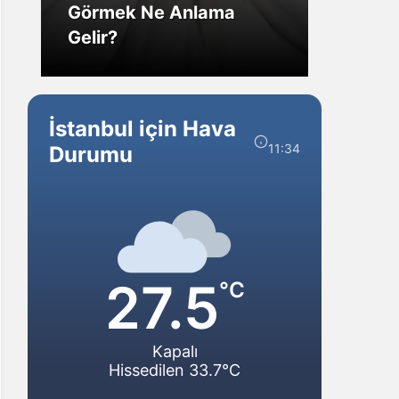
Görmek Ne Anlama
Forex
Gelir?
Yarar
İstanbul için Hava
11:34
Durumu
27.5
°C
Kapalı
Hissedilen 33.7°C