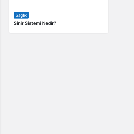
Sağlık
Sinir Sistemi Nedir?
Genel
Banyo Yapmak İstememek Neyin
Belirtisi?
Liste İçerikler
İnstagram Takipçi Satın Almak 15 TL
Genel
Rihanna: Barbados Adası’ndan Dünya’ya
Yolculuk
Finans