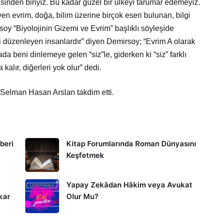
inden biriyiz. Bu kadar güzel bir ülkeyi tarumar edemeyiz.
yen evrim, doğa, bilim üzerine birçok eseri bulunan, bilgi
soy “Biyolojinin Gizemi ve Evrim” başlıklı söyleşide
ği düzenleyen insanlardır” diyen Demirsoy; “Evrim A olarak
da beni dinlemeye gelen “siz”le, giderken ki “siz” farklı
alır, diğerleri yok olur” dedi.
 Selman Hasan Arslan takdim etti.
hberi
Kitap Forumlarında Roman Dünyasını
Keşfetmek
Yapay Zekâdan Hâkim veya Avukat
kar
Olur Mu?