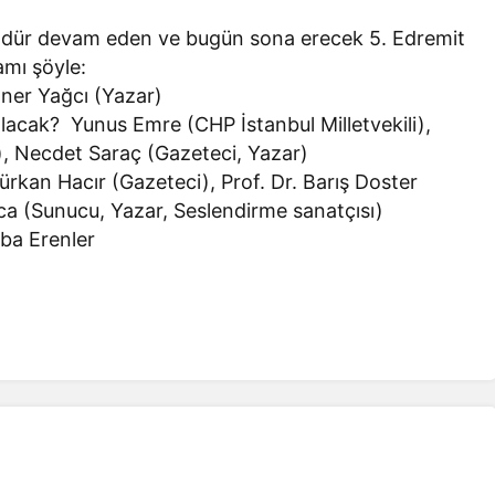
ündür devam eden ve bugün sona erecek 5. Edremit
amı şöyle:
Öner Yağcı (Yazar)
Olacak? Yunus Emre (CHP İstanbul Milletvekili),
ı), Necdet Saraç (Gazeteci, Yazar)
ürkan Hacır (Gazeteci), Prof. Dr. Barış Doster
a (Sunucu, Yazar, Seslendirme sanatçısı)
ba Erenler