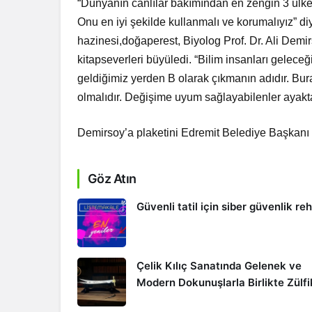
“Dünyanın canlılar bakımından en zengin 3 ülkes
Onu en iyi şekilde kullanmalı ve korumalıyız” di
hazinesi,doğaperest, Biyolog Prof. Dr. Ali Demir
kitapseverleri büyüledi. “Bilim insanları gelece
geldiğimiz yerden B olarak çıkmanın adıdır. Bura
olmalıdır. Değişime uyum sağlayabilenler ayakta k
Demirsoy’a plaketini Edremit Belediye Başkanı
Göz Atın
Güvenli tatil için siber güvenlik re
Çelik Kılıç Sanatında Gelenek ve
Modern Dokunuşlarla Birlikte Zülfi