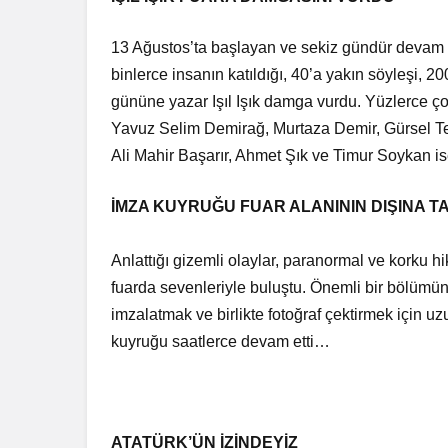
Bir Erkek 
Zaman Bağ
13 Ağustos’ta başlayan ve sekiz gündür devam 
binlerce insanın katıldığı, 40’a yakın söyleşi, 20
gününe yazar Işıl Işık damga vurdu. Yüzlerce çoc
Yavuz Selim Demirağ, Murtaza Demir, Gürsel Teki
Ali Mahir Başarır, Ahmet Şık ve Timur Soykan is
İMZA KUYRUĞU FUAR ALANININ DIŞINA TA
Anlattığı gizemli olaylar, paranormal ve korku hik
fuarda sevenleriyle buluştu. Önemli bir bölümünü 
imzalatmak ve birlikte fotoğraf çektirmek için u
kuyruğu saatlerce devam etti…
ATATÜRK’ÜN İZİNDEYİZ