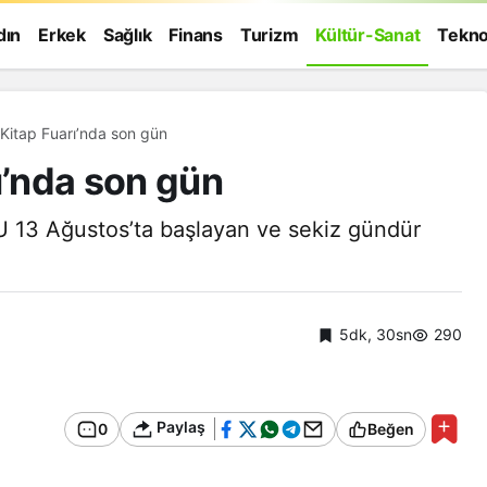
dın
Erkek
Sağlık
Finans
Turizm
Kültür-Sanat
Tekno
 Kitap Fuarı’nda son gün
ı’nda son gün
13 Ağustos’ta başlayan ve sekiz gündür
5dk, 30sn
290
Paylaş
0
Beğen