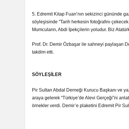
5. Edremit Kitap Fuarı’nın sekizinci gününde g
söyleşisinde “Tarih herkesin fotoğrafını çekec
Mumcuların, Abdi İpekçilerin yoludur. Biz Atatür
Prof. Dr. Demir Özbaşar ile sahneyi paylaşan D
takdim etti.
SÖYLEŞİLER
Pir Sultan Abdal Derneği Kurucu Başkanı ve yaz
araya gelerek “Türkiye’de Alevi Gerçeği”ni anlattı,
örnekler verdi. Demir’e plaketini Edremit Pir S