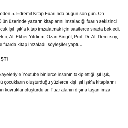
Genel
Bir Kadına Ne
lanır?
Haber Türleri Nelerdir?
eden 5. Edremit Kitap Fuarı’nda bugün son gün. On
0’ün üzerinde yazarın kitaplarını imzaladığı fuarın sekizinci
uk Işıl Işık’a kitap imzalatmak için saatlerce sırada bekledi.
n, Ali Ekber Yıldırım, Ozan Bingöl, Prof. Dr. Ali Demirsoy,
e fuarda kitap imzaladı, söyleşiler yaptı…
ŞTI
ayeleriyle Youtube binlerce insanın takip ettiği Işıl Işık,
çocukların oluşturduğu yüzlerce kişi Işıl Işık’a kitaplarını
zun kuyruklar oluşturdular. Fuar alanın dışına taşan imza