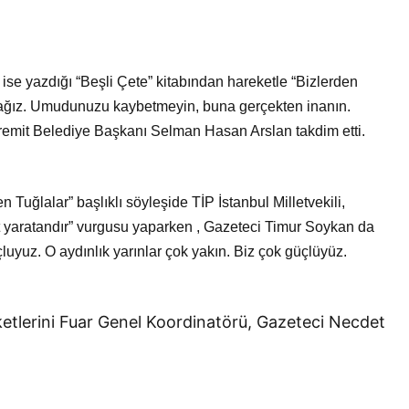
 ise yazdığı “Beşli Çete” kitabından hareketle “Bizlerden
cağız. Umudunuzu kaybetmeyin, buna gerçekten inanın.
dremit Belediye Başkanı Selman Hasan Arslan takdim etti.
uğlalar” başlıklı söyleşide TİP İstanbul Milletvekili,
yaratandır” vurgusu yaparken , Gazeteci Timur Soykan da
çluyuz. O aydınlık yarınlar çok yakın. Biz çok güçlüyüz.
ketlerini Fuar Genel Koordinatörü, Gazeteci Necdet