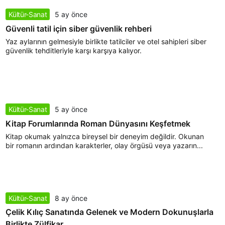
Kültür-Sanat
5 ay önce
Güvenli tatil için siber güvenlik rehberi
Yaz aylarının gelmesiyle birlikte tatilciler ve otel sahipleri siber
güvenlik tehditleriyle karşı karşıya kalıyor.
Kültür-Sanat
5 ay önce
Kitap Forumlarında Roman Dünyasını Keşfetmek
Kitap okumak yalnızca bireysel bir deneyim değildir. Okunan
bir romanın ardından karakterler, olay örgüsü veya yazarın...
Kültür-Sanat
8 ay önce
Çelik Kılıç Sanatında Gelenek ve Modern Dokunuşlarla
Birlikte Zülfikar