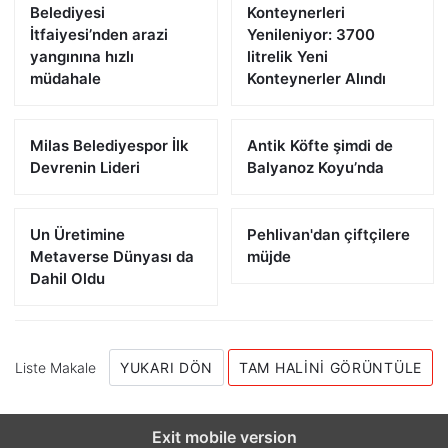
Belediyesi
Konteynerleri
İtfaiyesi’nden arazi
Yenileniyor: 3700
yangınına hızlı
litrelik Yeni
müdahale
Konteynerler Alındı
Milas Belediyespor İlk
Antik Köfte şimdi de
Devrenin Lideri
Balyanoz Koyu’nda
Un Üretimine
Pehlivan'dan çiftçilere
Metaverse Dünyası da
müjde
Dahil Oldu
Liste Makale
YUKARI DÖN
TAM HALINI GÖRÜNTÜLE
Exit mobile version