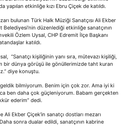
Bir Erkek Bir Kadına Ne
a yapılan etkinliğe kızı Ebru Çiçek de katıldı.
Zaman Bağlanır?
zarı bulunan Türk Halk Müziği Sanatçısı Ali Ekber
t Belediyesi’nin düzenlediği etkinliğe sanatçının
nvekili Özlem Uysal, CHP Edremit İlçe Başkanı
tandaşlar katıldı.
, “Sanatçı kişiliğinin yanı sıra, mütevazı kişiliği,
am bir dünya görüşü ile gönüllerimizde taht kuran
z.” diye konuştu.
l geldik bilmiyorum. Benim için çok zor. Ama iyi ki
lunca ben daha çok güçleniyorum. Babam gerçekten
kkür ederim” dedi.
 Ali Ekber Çiçek’in sanatçı dostları mezarı
 Daha sonra dualar edildi, sanatçının kabrine