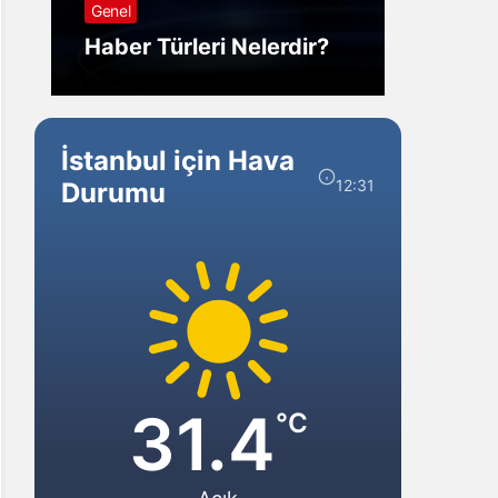
Genel
Görm
Haber Türleri Nelerdir?
Gelir?
İstanbul için Hava
12:31
Durumu
31.4
°C