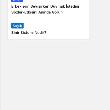
Erkeklerin Sevişirken Duymak İstediği
Sözler-Etkisini Anında Görün
Sağlık
Sinir Sistemi Nedir?
Genel
Banyo Yapmak İstememek Neyin
Belirtisi?
Liste İçerikler
İnstagram Takipçi Satın Almak 15 TL
Genel
Rihanna: Barbados Adası’ndan Dünya’ya
Yolculuk