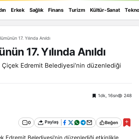
dın
Erkek
Sağlık
Finans
Turizm
Kültür-Sanat
Tekno
lümünün 17. Yılında Anıldı
nün 17. Yılında Anıldı
r Çiçek Edremit Belediyesi’nin düzenlediği
1dk, 16sn
248
Paylaş
0
Beğen
Genel
k Edremit Belediyesi’nin düzenlediği etkinlikle