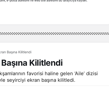
ımı, e-posta adresimi ve web site adresimi bu tarayıcıya kaydet.
Ekran Başına Kilitlendi
n Başına Kilitlendi
amlarının favorisi haline gelen ‘Aile’ dizisi
 seyirciyi ekran başına kilitledi.
5dk, 3sn
245