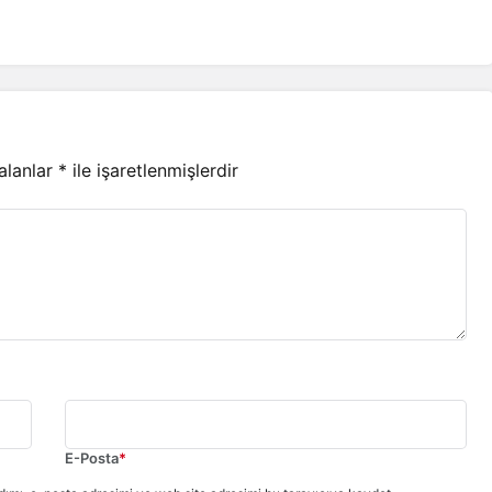
 alanlar
*
ile işaretlenmişlerdir
E-Posta
*