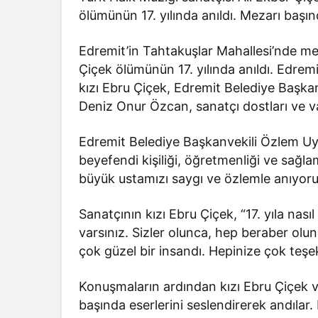
ölümünün 17. yılında anıldı. Mezarı başınd
Edremit’in Tahtakuşlar Mahallesi’nde me
Çiçek ölümünün 17. yılında anıldı. Edremi
kızı Ebru Çiçek, Edremit Belediye Başka
Deniz Onur Özcan, sanatçı dostları ve va
Edremit Belediye Başkanvekili Özlem Uysal
beyefendi kişiliği, öğretmenliği ve sağl
büyük ustamızı saygı ve özlemle anıyoru
Sanatçının kızı Ebru Çiçek, “17. yıla nası
varsınız. Sizler olunca, hep beraber o
çok güzel bir insandı. Hepinize çok teşe
Konuşmaların ardından kızı Ebru Çiçek ve
başında eserlerini seslendirerek andılar.