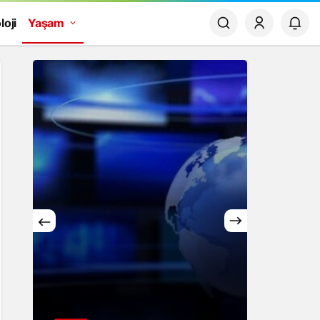
loji
Yaşam
Yaşam
Rüya