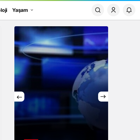
loji
Yaşam
Yaşam
Rüya