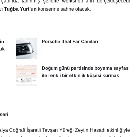
apında tanınmış şeflerle workshop’ların gerçekleşeceği
cı
Tuğba Yurt’un
konserine sahne olacak.
in
Porsche İthal Far Camları
kuk
Doğum günü partisinde boyama sayfası
ile renkli bir etkinlik köşesi kurmak
seri
alya Coğrafi İşaretli Tavşan Yüreği Zeytin Hasadı etkinliğiyle