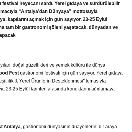
Bir Erkek Bir Kadına Ne
 festival heyecanı sardı. Yerel gıdaya ve sürdürülebilir
amacıyla “Antalya’dan Dünyaya” mottosuyla
Zaman Bağlanır?
a, kapılarını açmak için gün sayıyor. 23-25 Eylül
rına tam bir gastronomi şöleni yaşatacak, dünyadan ve
 yapacak
ıyıları, doğal güzellikleri ve yemek kültürü ile dünya
 Food Fest
gastronomi festivali için gün sayıyor. Yerel gıdaya
eşitlilik & Yerel Ürünlerin Desteklenmesi” temasıyla
ya
, 23-25 Eylül tarihleri arasında konuklarını ağırlamaya
st Antalya
, gastronomi dünyasının duayenlerini bir araya