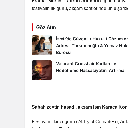
Frank, Merlin Labron-Johnson
gibi dünya ç
festivalin ilk günü, akşam saatlerinde ünlü şarkı
Göz Atın
İzmir’de Güvenilir Hukuki Çözümler
Adresi: Türkmenoğlu & Yılmaz Hu
Bürosu
Valorant Crosshair Kodları ile
Hedefleme Hassasiyetini Artırma
Sabah zeytin hasadı, akşam Işın Karaca Kon
Festivalin ikinci günü (24 Eylül Cumartesi), Ant