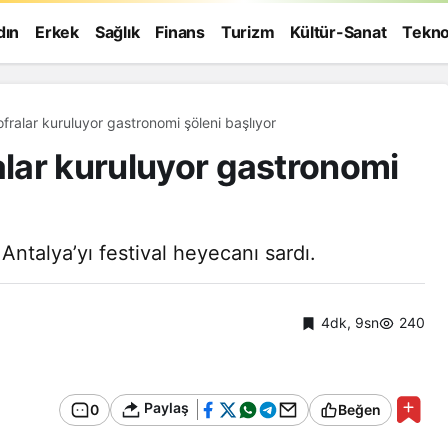
dın
Erkek
Sağlık
Finans
Turizm
Kültür-Sanat
Tekno
ofralar kuruluyor gastronomi şöleni başlıyor
alar kuruluyor gastronomi
Antalya’yı festival heyecanı sardı.
4dk, 9sn
240
Paylaş
0
Beğen
Genel