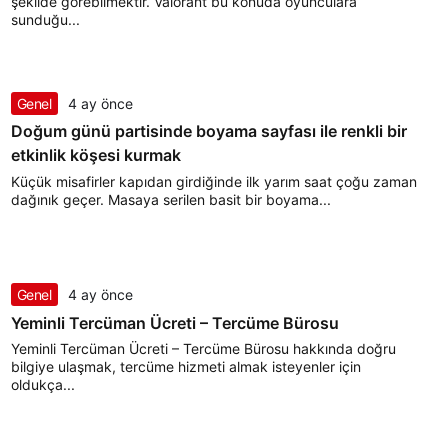
şekilde görebilmektir. Valorant bu konuda oyunculara
sunduğu...
Genel
4 ay önce
Doğum günü partisinde boyama sayfası ile renkli bir
etkinlik köşesi kurmak
Küçük misafirler kapıdan girdiğinde ilk yarım saat çoğu zaman
dağınık geçer. Masaya serilen basit bir boyama...
Genel
4 ay önce
Yeminli Tercüman Ücreti – Tercüme Bürosu
Yeminli Tercüman Ücreti – Tercüme Bürosu hakkında doğru
bilgiye ulaşmak, tercüme hizmeti almak isteyenler için
oldukça...