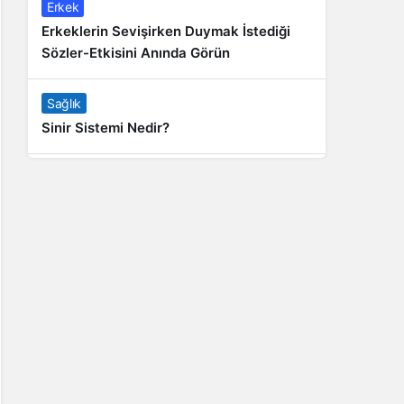
Erkek
Erkeklerin Sevişirken Duymak İstediği
Sözler-Etkisini Anında Görün
Sağlık
Sinir Sistemi Nedir?
Genel
Banyo Yapmak İstememek Neyin
Belirtisi?
Liste İçerikler
İnstagram Takipçi Satın Almak 15 TL
Genel
Rihanna: Barbados Adası’ndan Dünya’ya
Yolculuk