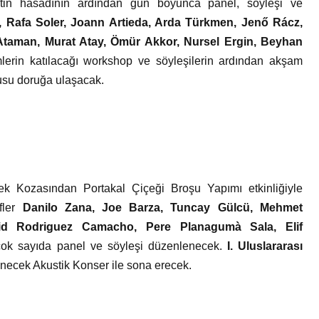
ytin hasadının ardından gün boyunca panel, söyleşi ve
ti, Rafa Soler, Joann Artieda, Arda Türkmen, Jenő Rácz,
Ataman, Murat Atay, Ömür Akkor, Nursel Ergin, Beyhan
mlerin katılacağı workshop ve söyleşilerin ardından akşam
kusu doruğa ulaşacak.
ek Kozasından Portakal Çiçeği Broşu Yapımı etkinliğiyle
fler
Danilo Zana, Joe Barza, Tuncay Gülcü, Mehmet
vid Rodriguez Camacho, Pere Planagumà Sala, Elif
 çok sayıda panel ve söyleşi düzenlenecek.
I.
Uluslararası
ecek Akustik Konser ile sona erecek.