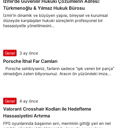
İzmir’de Güvenilir Hukuki Çözümlerin Adresi:
Türkmenoğlu & Yılmaz Hukuk Bürosu
İzmir’in dinamik ve büyüyen yapısı, bireysel ve kurumsal
düzeyde karşılaşılan hukuki süreçlerin profesyonel bir
hassasiyetle yönetilmesini...
Genel
3 ay önce
Porsche İthal Far Camları
Porsche sahibiyseniz, farların sadece “ışık veren bir parça”
olmadığını zaten biliyorsunuz. Aracın ön yüzündeki imza...
Genel
4 ay önce
Valorant Crosshair Kodları ile Hedefleme
Hassasiyetini Artırma
FPS oyunlarında başarının sırrı, merminin gittiği yeri en net