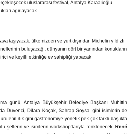
çekleşecek uluslararası festival, Antalya Karaalioğlu
ukları ağırlayacak.
naya taşıyacak, ülkemizden ve yurt dışından Michelin yıldızlı
yonellerinin buluşacağı, dünyanın dört bir yanından konukların
dirici ve keyifli etkinliğe ev sahipliği yapacak
uma günü, Antalya Büyükşehir Belediye Başkanı Muhittin
da Düvenci, Dilara Koçak, Sahrap Soysal gibi isimlerin de
rülebilirlik gibi gastronomiye yönelik pek çok farklı başlıkta
nlü şeflerin ve isimlerin workshop’larıyla renklenecek.
René