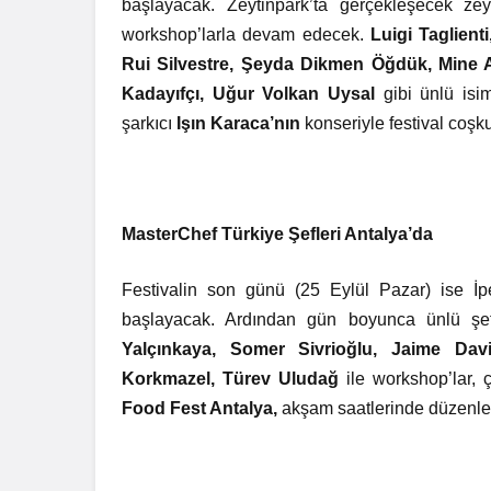
başlayacak. Zeytinpark’ta gerçekleşecek ze
workshop’larla devam edecek.
Luigi Taglien
Rui Silvestre, Şeyda Dikmen Öğdük, Mine 
Kadayıfçı, Uğur Volkan Uysal
gibi ünlü isi
şarkıcı
Işın Karaca’nın
konseriyle festival coş
MasterChef Türkiye Şefleri Antalya’da
Festivalin son günü (25 Eylül Pazar) ise İp
başlayacak. Ardından gün boyunca ünlü şe
Yalçınkaya, Somer Sivrioğlu, Jaime Da
Korkmazel, Türev Uludağ
ile workshop’lar,
Food Fest Antalya,
akşam saatlerinde düzenlen