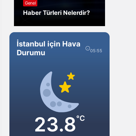
Genel
Görm
Haber Türleri Nelerdir?
Gelir?
İstanbul için Hava
05:55
Durumu
23.8
°C