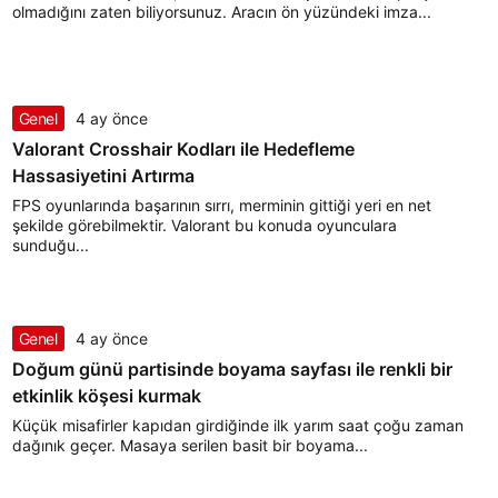
olmadığını zaten biliyorsunuz. Aracın ön yüzündeki imza...
Genel
4 ay önce
Valorant Crosshair Kodları ile Hedefleme
Hassasiyetini Artırma
FPS oyunlarında başarının sırrı, merminin gittiği yeri en net
şekilde görebilmektir. Valorant bu konuda oyunculara
sunduğu...
Genel
4 ay önce
Doğum günü partisinde boyama sayfası ile renkli bir
etkinlik köşesi kurmak
Küçük misafirler kapıdan girdiğinde ilk yarım saat çoğu zaman
dağınık geçer. Masaya serilen basit bir boyama...