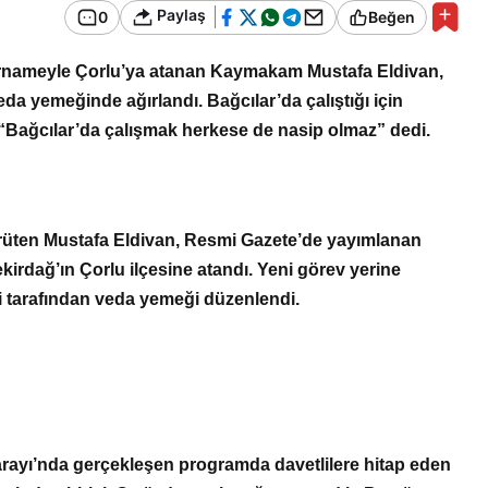
Bir Erkek Bir Kadına Ne
Paylaş
0
Beğen
Zaman Bağlanır?
rarnameyle Çorlu’ya atanan Kaymakam Mustafa Eldivan,
da yemeğinde ağırlandı. Bağcılar’da çalıştığı için
, “Bağcılar’da çalışmak herkese de nasip olmaz” dedi.
ürüten Mustafa Eldivan, Resmi Gazete’de yayımlanan
kirdağ’ın Çorlu ilçesine atandı. Yeni görev yerine
i tarafından veda yemeği düzenlendi.
arayı’nda gerçekleşen programda davetlilere hitap eden