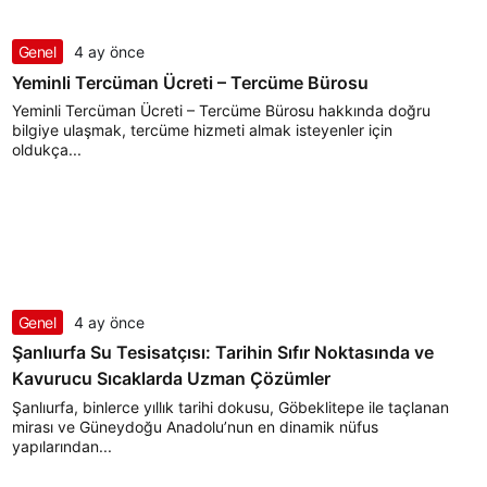
Genel
4 ay önce
Yeminli Tercüman Ücreti – Tercüme Bürosu
Yeminli Tercüman Ücreti – Tercüme Bürosu hakkında doğru
bilgiye ulaşmak, tercüme hizmeti almak isteyenler için
oldukça...
Genel
4 ay önce
Şanlıurfa Su Tesisatçısı: Tarihin Sıfır Noktasında ve
Kavurucu Sıcaklarda Uzman Çözümler
Şanlıurfa, binlerce yıllık tarihi dokusu, Göbeklitepe ile taçlanan
mirası ve Güneydoğu Anadolu’nun en dinamik nüfus
yapılarından...