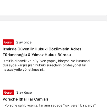
Genel
2 ay önce
İzmir’de Güvenilir Hukuki Çözümlerin Adresi:
Türkmenoğlu & Yılmaz Hukuk Bürosu
İzmir’in dinamik ve büyüyen yapısı, bireysel ve kurumsal
düzeyde karşılaşılan hukuki süreçlerin profesyonel bir
hassasiyetle yönetilmesini...
Genel
3 ay önce
Porsche İthal Far Camları
Porsche sahibiyseniz, farların sadece “ışık veren bir parça”