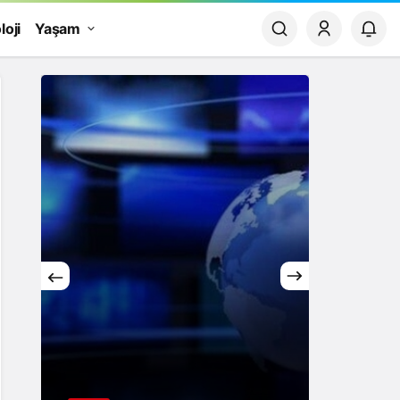
loji
Yaşam
Yaşam
Rüya