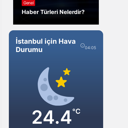
Genel
Görm
Haber Türleri Nelerdir?
Gelir?
İstanbul için Hava
04:05
Durumu
24.4
°C