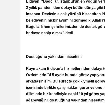
Eldivan, “Bağcılar, İstanbul’un en yoğun yer
2 yıllık pandemiden dolayı bütün dünya gibi bi
insanım. Devletin sıcak yüzünü hissettiren 
belediyenin hiçbir ayrımını görmedik. Allah raz
Bağcılarlı hemşehrilerimizden de destek gör
herkese nasip olmaz” dedi.
Dostluğunu yakından hissettim
Kaymakam Eldivan’a hizmetlerinden dolayı t
Özdemir de “4.5 aydır burada görev yapıyorum
arkadaşınızım. Bu süreçte çok kıymetli göre
içerisinde birlikte çalışmaktan gurur ve onu
diliminde biz kendisiyle sanki 10 yıl görev ya
ağabeyliğini, dostluğunu yakından hissettim. 