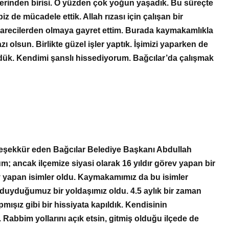
lerinden birisi. O yüzden çok yoğun yaşadık. Bu süreçte
z de mücadele ettik. Allah rızası için çalışan bir
idarecilerden olmaya gayret ettim. Burada kaymakamlıkla
ı olsun. Birlikte güzel işler yaptık. İşimizi yaparken de
dük. Kendimi şanslı hissediyorum. Bağcılar’da çalışmak
eşekkür eden Bağcılar Belediye Başkanı Abdullah
; ancak ilçemize siyasi olarak 16 yıldır görev yapan bir
v yapan isimler oldu. Kaymakamımız da bu isimler
r duyduğumuz bir yoldaşımız oldu. 4.5 aylık bir zaman
pmışız gibi bir hissiyata kapıldık. Kendisinin
Rabbim yollarını açık etsin, gitmiş olduğu ilçede de