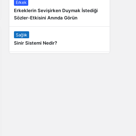
Erkek
Erkeklerin Sevişirken Duymak İstediği
Sözler-Etkisini Anında Görün
Sağlık
Sinir Sistemi Nedir?
Genel
Banyo Yapmak İstememek Neyin
Belirtisi?
Liste İçerikler
İnstagram Takipçi Satın Almak 15 TL
Genel
Rihanna: Barbados Adası’ndan Dünya’ya
Yolculuk