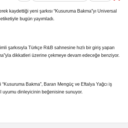
Bir Erkek Bir Kadına Ne
lerek kaydettiği yeni şarkısı “Kusuruma Bakma”yı Universal
Zaman Bağlanır?
etiketiyle bugün yayımladı.
imli şarkısıyla Türkçe R&B sahnesine hızlı bir giriş yapan
ma”yla dikkatleri üzerine çekmeye devam edeceğe benziyor.
ği “Kusuruma Bakma”, Baran Mengüç ve Eftalya Yağcı iş
 uyumu dinleyicinin beğenisine sunuyor.