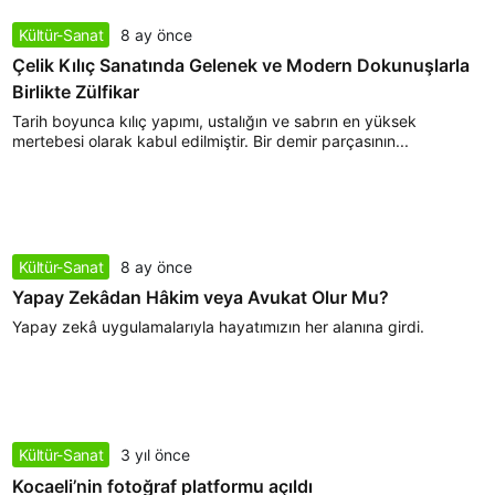
Kültür-Sanat
8 ay önce
Çelik Kılıç Sanatında Gelenek ve Modern Dokunuşlarla
Birlikte Zülfikar
Tarih boyunca kılıç yapımı, ustalığın ve sabrın en yüksek
mertebesi olarak kabul edilmiştir. Bir demir parçasının...
Kültür-Sanat
8 ay önce
Yapay Zekâdan Hâkim veya Avukat Olur Mu?
Yapay zekâ uygulamalarıyla hayatımızın her alanına girdi.
Kültür-Sanat
3 yıl önce
Kocaeli’nin fotoğraf platformu açıldı