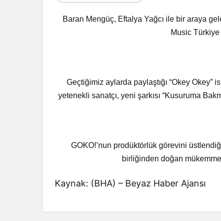
Baran Mengüç, Eftalya Yağcı ile bir araya ge
Music Türkiye 
Geçtiğimiz aylarda paylaştığı “Okey Okey” is
yetenekli sanatçı, yeni şarkısı “Kusuruma Bak
GOKO!’nun prodüktörlük görevini üstlendi
birliğinden doğan mükemmel
Kaynak: (BHA) – Beyaz Haber Ajansı