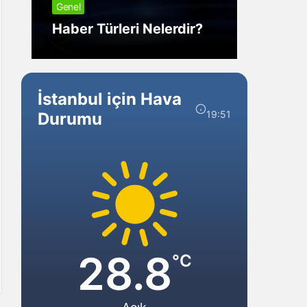
Genel
Görm
Haber Türleri Nelerdir?
Gelir?
İstanbul için Hava
19:51
Durumu
28.8
°C