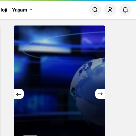
loji
Yaşam
Yaşam
Rüya