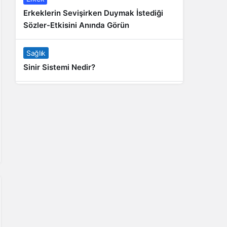
Erkeklerin Sevişirken Duymak İstediği
Sözler-Etkisini Anında Görün
Sağlık
Sinir Sistemi Nedir?
Genel
Banyo Yapmak İstememek Neyin
Belirtisi?
Liste İçerikler
İnstagram Takipçi Satın Almak 15 TL
Genel
Rihanna: Barbados Adası’ndan Dünya’ya
Yolculuk