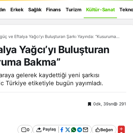
dın
Erkek
Sağlık
Finans
Turizm
Kültür-Sanat
Tekno
üç ve Eftalya Yağcı’yı Buluşturan Şarkı Yayında: “Kusuruma
lya Yağcı’yı Buluşturan
uruma Bakma”
araya gelerek kaydettiği yeni şarkısı
 Türkiye etiketiyle bugün yayımladı.
0dk, 39sn
291
Genel
Paylaş
0
Beğen