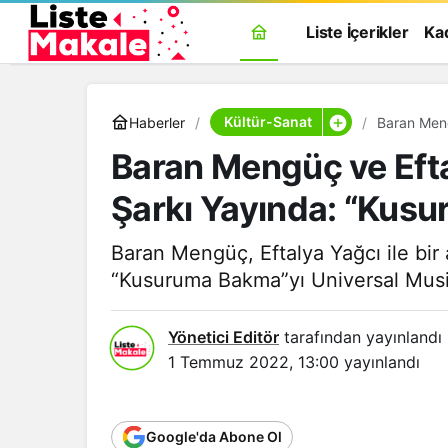
Liste İçerikler
Ka
Kültür-Sanat
Haberler
Baran Meng
Bakma”
Baran Mengüç ve Efta
Şarkı Yayında: “Kus
Baran Mengüç, Eftalya Yağcı ile bir 
“Kusuruma Bakma”yı Universal Music
Yönetici Editör
tarafından yayınlandı
1 Temmuz 2022, 13:00
yayınlandı
Google'da Abone Ol