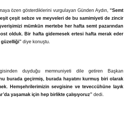
pmaya özen gösterdiklerini vurgulayan Günden Aydın,
“Semt
çeşit çeşit sebze ve meyveleri de bu samimiyeti de zincir
ışverişimizi mümkün mertebe her hafta semt pazarından
 dost olduk. Bir hafta gidemesek ertesi hafta merak eder
 güzelliği”
diye konuştu.
gisinden duyduğu memnuniyeti dile getiren Başkan
u burada geçirmiş, burada hayatını kurmuş biri olarak
ek. Hemşehrilerimizin sevgisine ve teveccühüne layık
sar’da yaşamak için hep birlikte çalışıyoruz”
dedi.