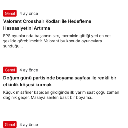
Genel
4 ay önce
Valorant Crosshair Kodları ile Hedefleme
Hassasiyetini Artırma
FPS oyunlarında başarının sırrı, merminin gittiği yeri en net
şekilde görebilmektir. Valorant bu konuda oyunculara
sunduğu...
Genel
4 ay önce
Doğum günü partisinde boyama sayfası ile renkli bir
etkinlik köşesi kurmak
Küçük misafirler kapıdan girdiğinde ilk yarım saat çoğu zaman
dağınık geçer. Masaya serilen basit bir boyama...
Genel
4 ay önce