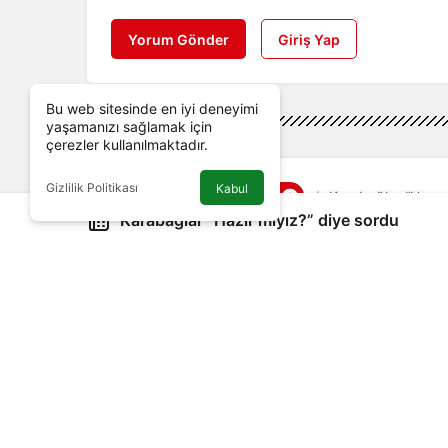
Yorum Gönder
Giriş Yap
Bu web sitesinde en iyi deneyimi
yaşamanızı sağlamak için
çerezler kullanılmaktadır.
Gizlilik Politikası
Kabul
Genel
Haberler
Karabağlar “Hazır 
Karabağlar “Hazır mıyız?” diye sordu
Karabağlar “Hazır mı
17 Ağustos depreminde yaşamını yiti
Yönetici Editör
tarafından yayınlandı
19 Ağustos 2022, 12:20
yayınlandı
Google'da Abone Ol