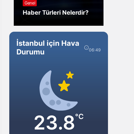
Genel
Görm
Haber Türleri Nelerdir?
Gelir?
İstanbul için Hava
06:49
Durumu
23.8
°C