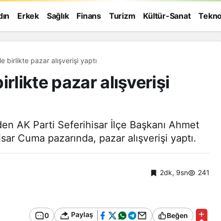
dın
Erkek
Sağlık
Finans
Turizm
Kültür-Sanat
Tekno
 birlikte pazar alışverişi yaptı
rlikte pazar alışverişi
eden AK Parti Seferihisar İlçe Başkanı Ahmet
sar Cuma pazarında, pazar alışverişi yaptı.
2dk, 9sn
241
Genel
Paylaş
0
Beğen