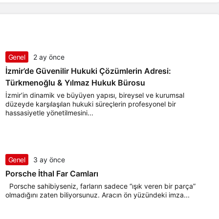
Genel
2 ay önce
İzmir’de Güvenilir Hukuki Çözümlerin Adresi:
Türkmenoğlu & Yılmaz Hukuk Bürosu
İzmir’in dinamik ve büyüyen yapısı, bireysel ve kurumsal
düzeyde karşılaşılan hukuki süreçlerin profesyonel bir
hassasiyetle yönetilmesini...
Genel
3 ay önce
Porsche İthal Far Camları
Porsche sahibiyseniz, farların sadece “ışık veren bir parça”
olmadığını zaten biliyorsunuz. Aracın ön yüzündeki imza...