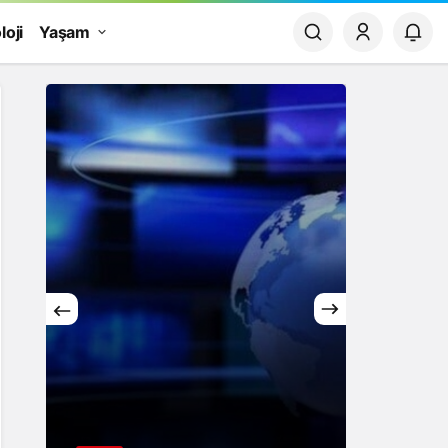
loji
Yaşam
Yaşam
Rüya