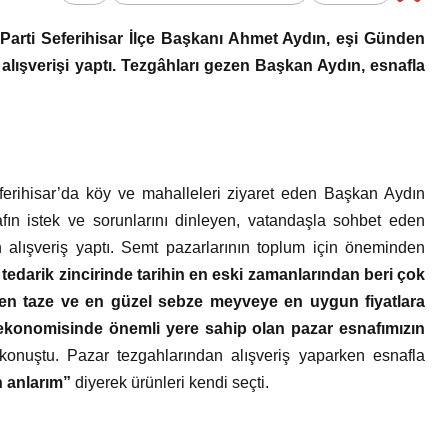
Bir Erkek Bir Kadına Ne
 Parti Seferihisar İlçe Başkanı Ahmet Aydın, eşi Günden
Zaman Bağlanır?
alışverişi yaptı. Tezgâhları gezen Başkan Aydın, esnafla
Seferihisar’da köy ve mahalleleri ziyaret eden Başkan Aydın
snafın istek ve sorunlarını dinleyen, vatandaşla sohbet eden
alışveriş yaptı. Semt pazarlarının toplum için öneminden
 tedarik zincirinde tarihin en eski zamanlarından beri çok
 en taze ve en güzel sebze meyveye en uygun fiyatlara
 ekonomisinde önemli yere sahip olan pazar esnafımızın
onuştu. Pazar tezgahlarından alışveriş yaparken esnafla
 anlarım”
diyerek ürünleri kendi seçti.