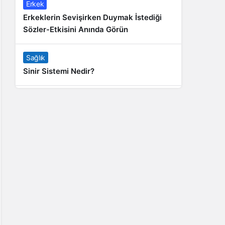
Erkek
Erkeklerin Sevişirken Duymak İstediği
Sözler-Etkisini Anında Görün
Sağlık
Sinir Sistemi Nedir?
Genel
Banyo Yapmak İstememek Neyin
Belirtisi?
Liste İçerikler
İnstagram Takipçi Satın Almak 15 TL
Genel
Rihanna: Barbados Adası’ndan Dünya’ya
Yolculuk